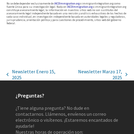
No se debe depender exclusivamente de
IACOImmigration.org
o immigrantintegration.org como
fuente única para su investigación legal. Nada en
IACOImmigration.org
o immigrantintegration.org
constituye asesoramiento legal, la información en nuestros sitios web no son sustitutos del
asesoramiento legal independiente basado en una revisión y análisis exhaustivos de los hechos de
cada caso individual, en investigación independiente basada en autoridades legales y reguladoras,
jurisprudencia, orientación política y para cuestiones de procedimiento, sitios web del gobierno
federal.
Newsletter Enero 15,
Newsletter Marzo 17,
2025
2025
¿Preguntas?
¿Tiene alguna pregunta? No dude en
contactarnos. Llámenos, envíenos un correo
electrónico o visítenos. ¡Estaremos encantados de
ayudarle!
Nuestras horas de operación son: