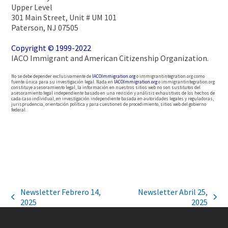
Upper Level
301 Main Street, Unit # UM 101
Paterson, NJ 07505
Copyright © 1999-2022
IACO Immigrant and American Citizenship Organization.
No se debe depender exclusivamente de
IACOImmigration.org
o immigrantintegration.org como
fuente única para su investigación legal. Nada en
IACOImmigration.org
o immigrantintegration.org
constituye asesoramiento legal, la información en nuestros sitios web no son sustitutos del
asesoramiento legal independiente basado en una revisión y análisis exhaustivos de los hechos de
cada caso individual, en investigación independiente basada en autoridades legales y reguladoras,
jurisprudencia, orientación política y para cuestiones de procedimiento, sitios web del gobierno
federal.
Newsletter Febrero 14,
Newsletter Abril 25,
2025
2025