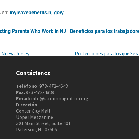
s en:
myleavebenefits.nj.gov/
ecting Parents Who Work in NJ
|
Beneficios para los trabajado
e Nueva Jersey
Protecciones para los que Ser
Contáctenos
Teléfono:
973-472-4648
Fax:
973-472-4889
Email:
info@iacoimmigration.org
Dirección:
Center City Mall
Upper Mezzanine
301 Main Street, Suite 401
Paterson, NJ 07505