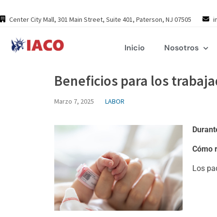
Skip
to
Center City Mall, 301 Main Street, Suite 401, Paterson, NJ 07505
i
content
Inicio
Nosotros
Beneficios para los traba
Marzo 7, 2025
LABOR
Durant
Cómo r
Los pad