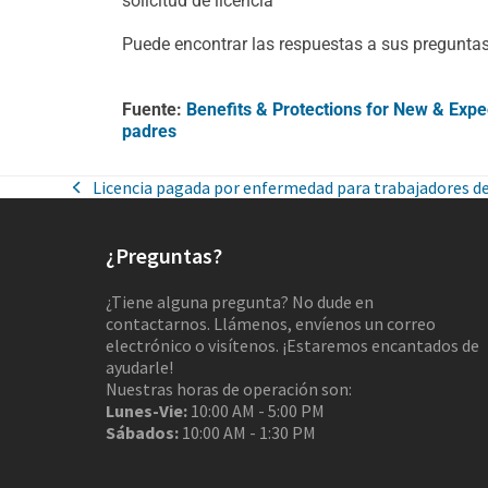
solicitud de licencia
Puede encontrar las respuestas a sus pregunta
Fuente:
Benefits & Protections for New & Exp
padres
Licencia pagada por enfermedad para trabajadores d
¿Preguntas?
¿Tiene alguna pregunta? No dude en
contactarnos. Llámenos, envíenos un correo
electrónico o visítenos. ¡Estaremos encantados de
ayudarle!
Nuestras horas de operación son:
Lunes-Vie:
10:00 AM - 5:00 PM
Sábados:
10:00 AM - 1:30 PM