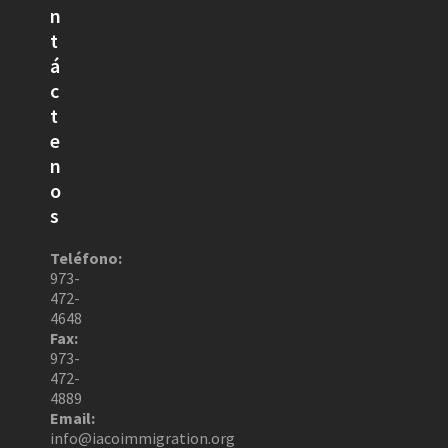
n
t
á
c
t
e
n
o
s
Teléfono:
973-
472-
4648
Fax:
973-
472-
4889
Email:
info@iacoimmigration.org