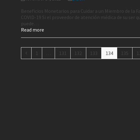
Beneficios Monetarios para Cuidar a un Miembro de la F
COVID-19 Si el proveedor de atención médica de su ser qu
puede…
Read more
1
…
131
132
133
134
135
1