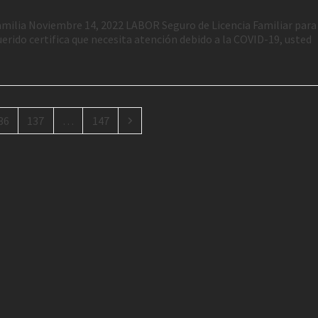
amilia Noviembre 14, 2022 LABOR Seguro de Licencia Familiar para
erido certifica que necesita atención debido a la COVID-19, usted
36
137
…
147