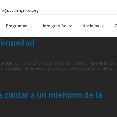
nfo@iacoimmigration.org
Programas
Inmigración
Noticias
C
nfermedad
 LABOR Lo Que los Empleados Necesitan Saber La mayoría de los
a licencia por enfermedad ganada para que puedan:Cuidar de su
a cuidar a un miembro de la