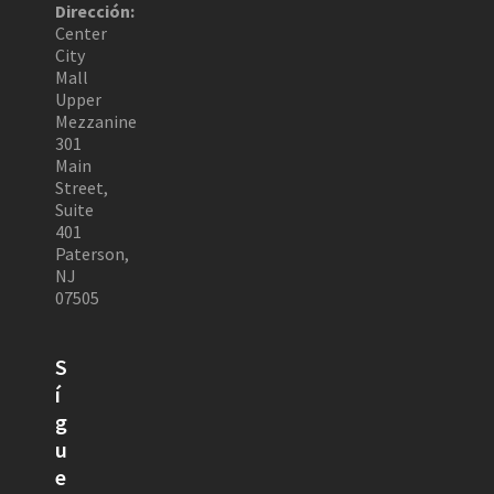
Dirección:
Center
City
Mall
Upper
Mezzanine
301
Main
Street,
Suite
401
Paterson,
NJ
07505
S
í
g
u
e