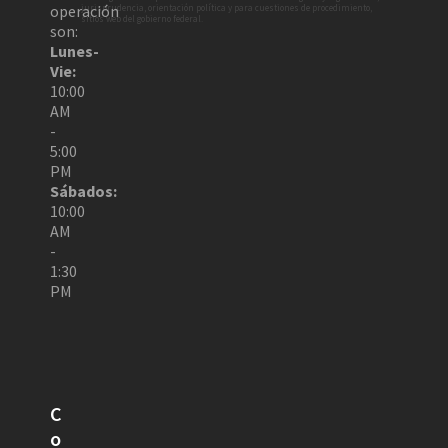
operación
jurisprudencia, orientación política y para cuestiones de procedimiento,
sitios web del gobierno federal.
son:
Lunes-
Vie:
10:00
AM
-
5:00
PM
Sábados:
10:00
AM
-
1:30
PM
C
o