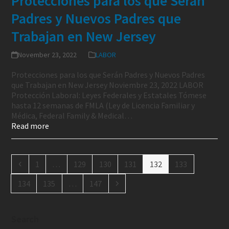
Protecciones para los que Serán
Padres y Nuevos Padres que
Trabajan en New Jersey
November 23, 2022
LABOR
Protecciones para los que Serán Padres y Nuevos Padres
que Trabajan en New Jersey Noviembre 23, 2022 LABOR
Protección Laboral: Leyes Federales y Estatales Tómese
hasta 12 semanas de FMLA (Ley de Licencia Familiar y
Médica, Federal Family & Medical…
Read more
1
…
129
130
131
132
133
134
135
…
147
Search