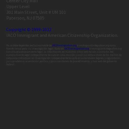
Center City Mall
Upper Level
301 Main Street, Unit # UM 101
Paterson, NJ 07505
Copyright © 1999-2022
IACO Immigrant and American Citizenship Organization.
No se debe depender exclusivamente de
IACOImmigration.org
o immigrantintegration.org como
fuente única para su investigación legal. Nada en
IACOImmigration.org
o immigrantintegration.org
constituye asesoramiento legal, la información en nuestros sitios web no son sustitutos del
asesoramiento legal independiente basado en una revisión y análisis exhaustivos de los hechos de
cada caso individual, en investigación independiente basada en autoridades legales y reguladoras,
jurisprudencia, orientación política y para cuestiones de procedimiento, sitios web del gobierno
federal.