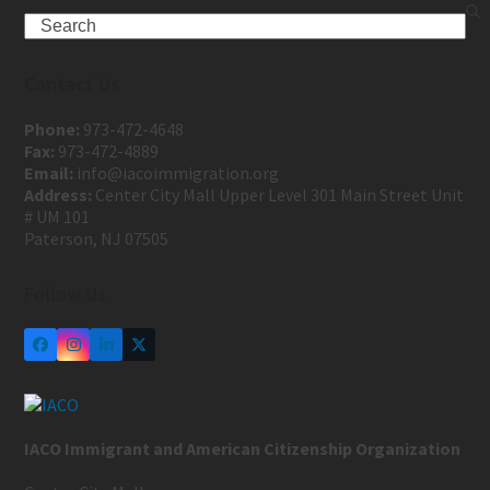
Contact Us
Phone:
973-472-4648
Fax:
973-472-4889
Email:
info@iacoimmigration.org
Address:
Center City Mall Upper Level 301 Main Street Unit
# UM 101
Paterson, NJ 07505
Follow Us
IACO Immigrant and American Citizenship Organization