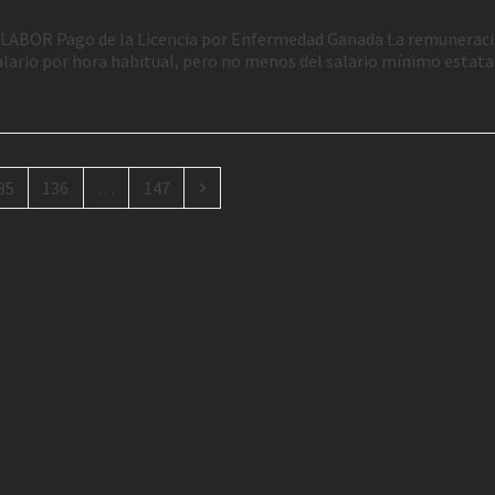
 LABOR Pago de la Licencia por Enfermedad Ganada La remunerac
alario por hora habitual, pero no menos del salario mínimo estata
35
136
…
147