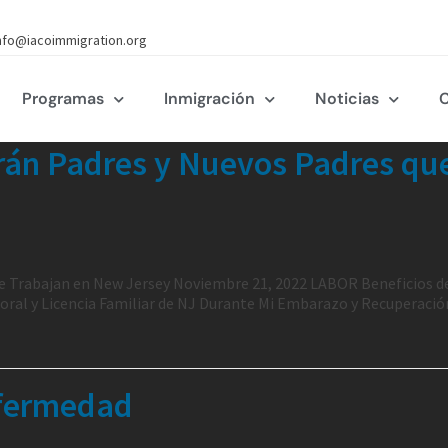
nfo@iacoimmigration.org
Programas
Inmigración
Noticias
C
erán Padres y Nuevos Padres qu
que Trabajan en New Jersey Noviembre 21, 2022 LABOR Beneficios d
poral y Licencia Familiar de NJ Durante Mi Embarazo y Recuperació
nfermedad