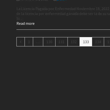
La Licencia Pagada por Enfermedad Noviembre 18, 2022
de la licencia por enfermedad ganada debe ser la de su s
Si…
Read more
1
…
130
131
132
133
134
1