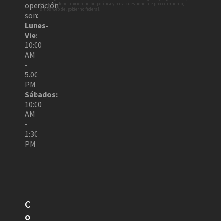
operación
jurisprudencia, orientación política y para cuestiones de procedimiento,
sitios web del gobierno federal.
son:
Lunes-
Vie:
10:00
AM
-
5:00
PM
Sábados:
10:00
AM
-
1:30
PM
C
o