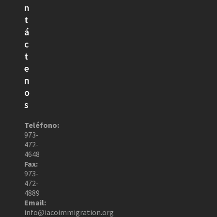
n
t
á
c
t
e
n
o
s
Teléfono:
973-
472-
4648
Fax:
973-
472-
4889
Email:
info@iacoimmigration.org