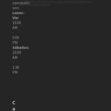
operación
jurisprudencia, orientación política y para cuestiones de procedimiento,
sitios web del gobierno federal.
son:
Lunes-
Vie:
10:00
AM
-
5:00
PM
Sábados:
10:00
AM
-
1:30
PM
C
o