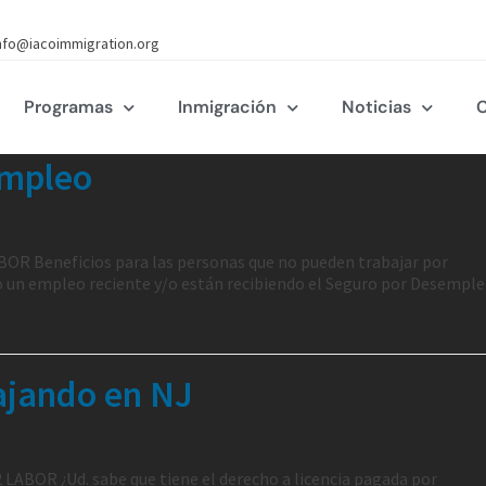
nfo@iacoimmigration.org
Programas
Inmigración
Noticias
C
empleo
OR Beneficios para las personas que no pueden trabajar por
o un empleo reciente y/o están recibiendo el Seguro por Desemple
ajando en NJ
LABOR ¿Ud. sabe que tiene el derecho a licencia pagada por