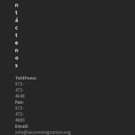
n
t
á
c
t
e
n
o
s
Teléfono:
973-
472-
4648
Fax:
973-
472-
4889
Email:
info@iacoimmigration.org