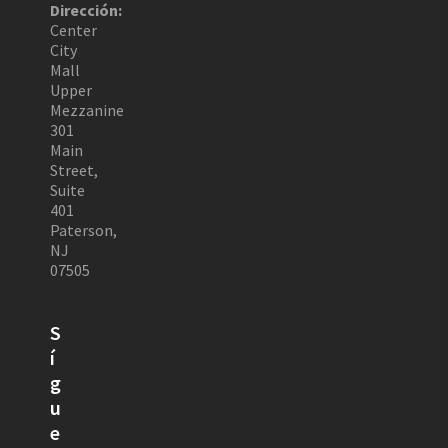
Dirección:
Center
City
Mall
Upper
Mezzanine
301
Main
Street,
Suite
401
Paterson,
NJ
07505
S
í
g
u
e