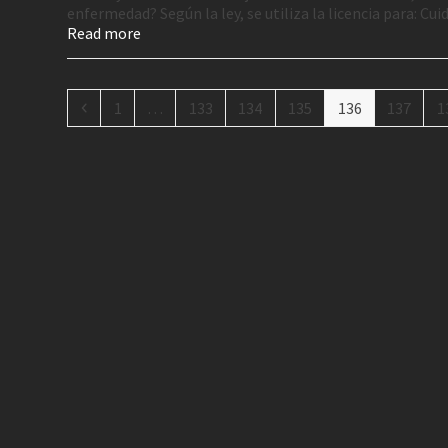
enfermedad? Según la ley, se utiliza la licencia para: Cui
Read more
1
…
133
134
135
136
137
1