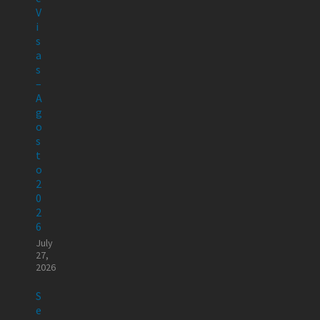
V
i
s
a
s
–
A
g
o
s
t
o
2
0
2
6
July
27,
2026
S
e