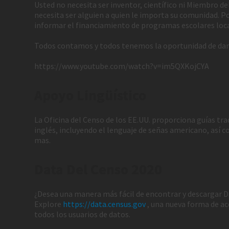
Usted no necesita ser inventor, científico ni Miembro d
necesita ser alguien a quien le importa su comunidad. Po
informar el financiamiento de programas escolares loca
Todos contamos y todos tenemos la oportunidad de darle
https://www.youtube.com/watch?v=im5QXKojCYA
Apoyo Lingüístico
La Oficina del Censo de los EE.UU. proporciona guías tr
inglés, incluyendo el lenguaje de señas americano, así c
mas.
Data Del Censo 2020
¿Desea una manera más fácil de encontrar y descargar 
Explore
https://data.census.gov
, una nueva forma de acc
todos los usuarios de datos.