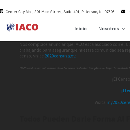
Skip
to
Center City Mall, 301 Main Street, Suite 401, Paterson, NJ 07505
i
content
Inicio
Nosotros
Nos complace anunciar que IACO esta asociado con el U.
trabajando para asegurar que nuestra comunidad sea rep
censo, visite
2020census.gov.
“IACO recibió una subvención de la Comisión de Conteo Completo del Departamento de 
¡El Cens
¡Lle
Visita
my2020cens
Todos Pueden Darle Forma Al 