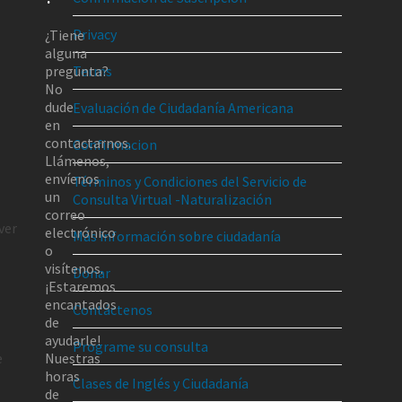
Privacy
¿Tiene
alguna
pregunta?
Terms
No
dude
Evaluación de Ciudadanía Americana
en
contactarnos.
Confirmacion
Llámenos,
envíenos
Términos y Condiciones del Servicio de
un
Consulta Virtual -Naturalización
correo
ver
electrónico
Más información sobre ciudadanía
o
visítenos.
Donar
¡Estaremos
encantados
Contáctenos
de
ayudarle!
Programe su consulta
e
Nuestras
horas
Clases de Inglés y Ciudadanía
de