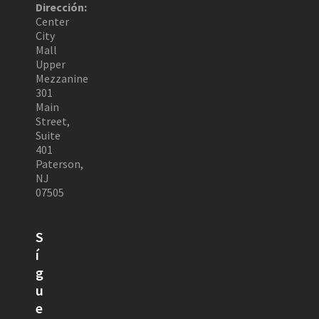
Dirección:
Center
City
Mall
Upper
Mezzanine
301
Main
Street,
Suite
401
Paterson,
NJ
07505
S
í
g
u
e