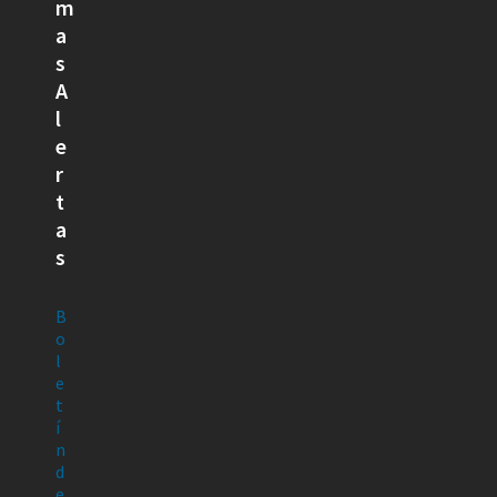
m
a
s
A
l
e
r
t
a
s
B
o
l
e
t
í
n
d
e