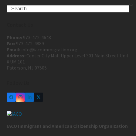
Contact Us
Phone:
973-472-4648
Fax:
973-472-4889
Email:
info@iacoimmigration.org
Address:
Center City Mall Upper Level 301 Main Street Unit
# UM 101
Paterson, NJ 07505
Follow Us
IACO Immigrant and American Citizenship Organization