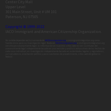
Center City Mall
Upper Level
301 Main Street, Unit # UM 101
Paterson, NJ 07505
Copyright © 1999-2022
IACO Immigrant and American Citizenship Organization.
No se debe depender exclusivamente de
IACOImmigration.org
o immigrantintegration.org como
fuente única para su investigación legal. Nada en
IACOImmigration.org
o immigrantintegration.org
constituye asesoramiento legal, la información en nuestros sitios web no son sustitutos del
asesoramiento legal independiente basado en una revisión y análisis exhaustivos de los hechos de
cada caso individual, en investigación independiente basada en autoridades legales y reguladoras,
jurisprudencia, orientación política y para cuestiones de procedimiento, sitios web del gobierno
federal.