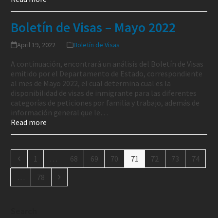
Boletín de Visas – Mayo 2022
April 19, 2022
Boletín de Visas
A continuación, encontrará un análisis del Boletín de Visas
emitido por el Departamento de Estado, correspondiente
al mes de Mayo 2022, el cual determina cual es la
disponibilidad de visas de inmigrante para las diferentes
categorías de peticiones por familia y trabajo, además de
información general que le…
Read more
1
…
68
69
70
71
72
73
74
…
78
Search