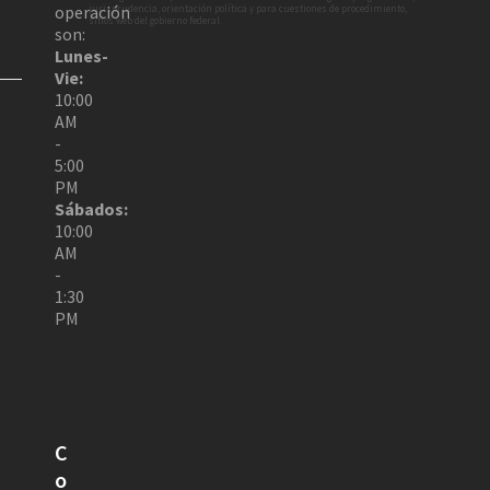
operación
jurisprudencia, orientación política y para cuestiones de procedimiento,
sitios web del gobierno federal.
son:
Lunes-
Vie:
10:00
AM
-
5:00
PM
Sábados:
10:00
AM
-
1:30
PM
C
o