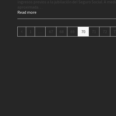
ingresos previos a la jubilación del Seguro Social. A med
aproximada…
Read more
1
…
67
68
69
70
71
72
7