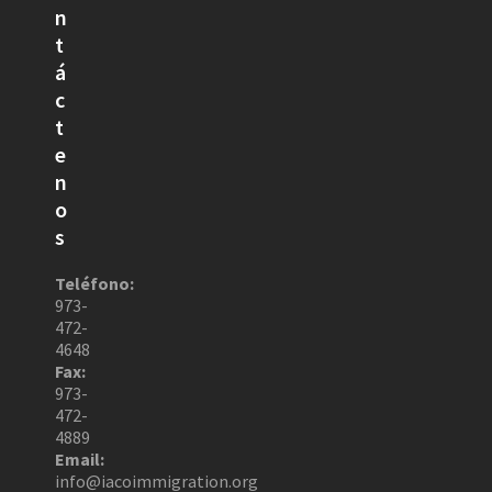
n
t
á
c
t
e
n
o
s
Teléfono:
973-
472-
4648
Fax:
973-
472-
4889
Email:
info@iacoimmigration.org