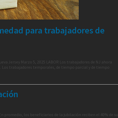
rmedad para trabajadores de
ueva Jersey Marzo 5, 2025 LABOR Los trabajadores de NJ ahora
. Los trabajadores temporales, de tiempo parcial y de tiempo
ación
En promedio, los beneficiarios de la jubilación reciben el 40% de s