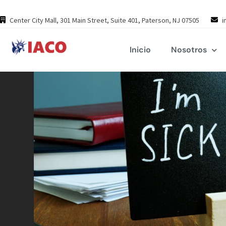
Skip
to
Center City Mall, 301 Main Street, Suite 401, Paterson, NJ 07505
i
content
Inicio
Nosotros