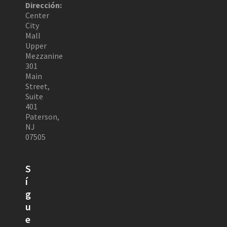
Dirección:
Center
City
Mall
Upper
Mezzanine
301
Main
Street,
Suite
401
Paterson,
NJ
07505
S
í
g
u
e