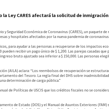
la Ley CARES afectará la solicitud de inmigración 
livio y Seguridad Económica de Coronavirus (CARES), un paquete d
resas y hospitales afectados por la nueva pandemia de coronavirus
nicos, para ayudar a las personas a recuperarse de los impactos 
00 pueden recibir un pago único de $ 1,200. Las parejas casadas qu
 ingreso bruto ajustado sea inferior a $ 150,000. Las personas eleg
ión (AILA) aclara: “Los reembolsos de recuperación se estructura
mento del Tesoro. La regla final del DHS sobre inadmisibilidad p
e una determinación de carga pública.”
anual de Políticas de USCIS que los créditos fiscales no se consid
tamento de Estado (DOS) y el Manual de Asuntos Exteriores (FAM) se