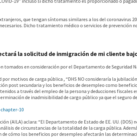
n COVID-19” incluso si dicho tratamiento es proporcionado o pagad
xtranjeros, que tengan síntomas similares a los del coronavirus 201
 necesarios. Dicho tratamiento médico o servicios de prevención 
tará la solicitud de inmigración de mi cliente bajo
 tomados en consideración por el Departamento de Seguridad Nac
por motivos de carga pública , “DHS NO consideraría la jubilación f
cación post secundaria y los beneficios de desempleo como benefici
enidos a través del empleo de la persona y deducciones fiscales es
rminación de inadmisibilidad de cargo público ya que el seguro 
-chapter-10
ón (AILA) aclara: “El Departamento de Estado de EE. UU. (DOS) no
álisis de circunstancias de la totalidad de la carga pública. Ademá
 de cómo los beneficios por desempleo afectarán las determinacio