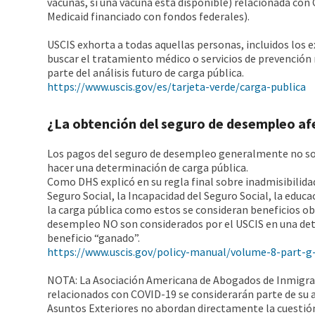
vacunas, si una vacuna está disponible) relacionada co
Medicaid financiado con fondos federales).
USCIS exhorta a todas aquellas personas, incluidos los e
buscar el tratamiento médico o servicios de prevención
parte del análisis futuro de carga pública.
https://www.uscis.gov/es/tarjeta-verde/carga-publica
¿La obtención del seguro de desempleo afec
Los pagos del seguro de desempleo generalmente no son
hacer una determinación de carga pública.
Como DHS explicó en su regla final sobre inadmisibilidad 
Seguro Social, la Incapacidad del Seguro Social, la edu
la carga pública como estos se consideran beneficios obt
desempleo NO son considerados por el USCIS en una dete
beneficio “ganado”.
https://www.uscis.gov/policy-manual/volume-8-part-g
NOTA: La Asociación Americana de Abogados de Inmigraci
relacionados con COVID-19 se considerarán parte de su an
Asuntos Exteriores no abordan directamente la cuestión