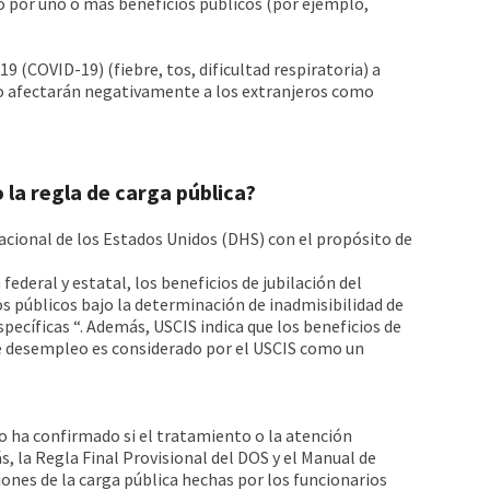
o por uno o más beneficios públicos (por ejemplo,
9 (COVID-19) (fiebre, tos, dificultad respiratoria) a
no afectarán negativamente a los extranjeros como
 la regla de carga pública?
ional de los Estados Unidos (DHS) con el propósito de
ederal y estatal, los beneficios de jubilación del
os públicos bajo la determinación de inadmisibilidad de
pecíficas “. Además, USCIS indica que los beneficios de
de desempleo es considerado por el USCIS como un
 ha confirmado si el tratamiento o la atención
s, la Regla Final Provisional del DOS y el Manual de
nes de la carga pública hechas por los funcionarios