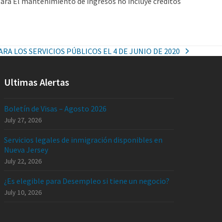
o para El mantenimiento de ingresos no incluye créditos
RA LOS SERVICIOS PÚBLICOS EL 4 DE JUNIO DE 2020
Ultimas Alertas
Boletín de Visas – Agosto 2026
July 27, 2026
Servicios legales de inmigración disponibles en
Nueva Jersey
July 22, 2026
¿Es elegible para Desempleo si tiene un negocio?
July 10, 2026