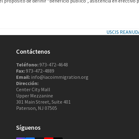
 el propósito de definir “beneficio público”, asistencia en efectiv
USCIS REANUDA
Contáctenos
Teléfono:
973-472-4648
Fax:
973-472-4889
Email:
info@iacoimmigration.org
Dirección:
Center City Mall
Upper Mezzanine
301 Main Street, Suite 401
Paterson, NJ 07505
Síguenos