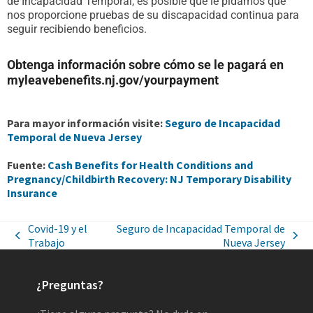
de Incapacidad Temporal, es posible que le pidamos que
nos proporcione pruebas de su discapacidad continua para
seguir recibiendo beneficios.
Obtenga información sobre cómo se le pagará en
myleavebenefits.nj.gov/yourpayment
Para mayor información visite:
Seguro de Incapacidad
Temporal de Nueva Jersey
Fuente:
Cash Benefits for Health Conditions and
Pregnancy/Childbirth Recovery: NJ Temporary Disability
Insurance
Covid-19 y el
Seguro de Incapacidad Temporal de
Trabajo
Nueva Jersey
¿Preguntas?