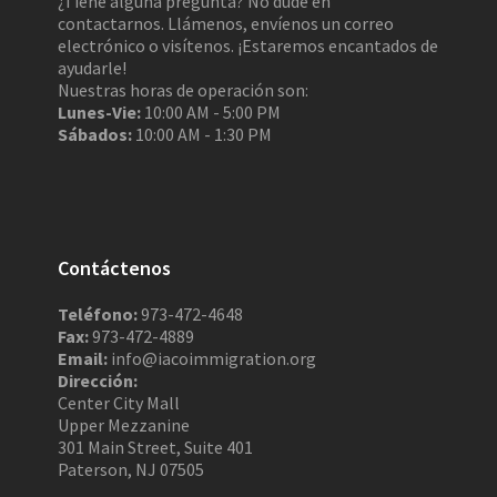
¿Tiene alguna pregunta? No dude en
contactarnos. Llámenos, envíenos un correo
electrónico o visítenos. ¡Estaremos encantados de
ayudarle!
Nuestras horas de operación son:
Lunes-Vie:
10:00 AM - 5:00 PM
Sábados:
10:00 AM - 1:30 PM
Contáctenos
Teléfono:
973-472-4648
Fax:
973-472-4889
Email:
info@iacoimmigration.org
Dirección:
Center City Mall
Upper Mezzanine
301 Main Street, Suite 401
Paterson, NJ 07505