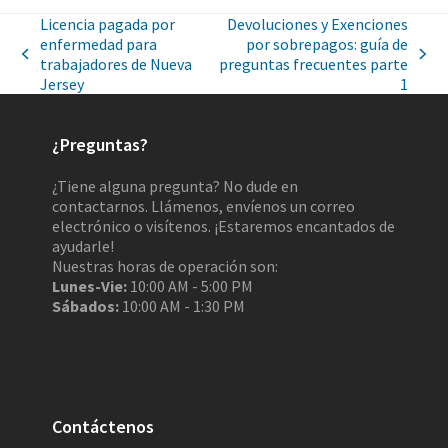
Licencia pagada por
Devoluciones y Exenciones
enfermedad para
por sobrepagos: guía de
trabajadores de Nueva
preguntas frecuentes parte
Jersey
1​
¿Preguntas?
¿Tiene alguna pregunta? No dude en
contactarnos. Llámenos, envíenos un correo
electrónico o visítenos. ¡Estaremos encantados de
ayudarle!
Nuestras horas de operación son:
Lunes-Vie:
10:00 AM - 5:00 PM
Sábados:
10:00 AM - 1:30 PM
Contáctenos