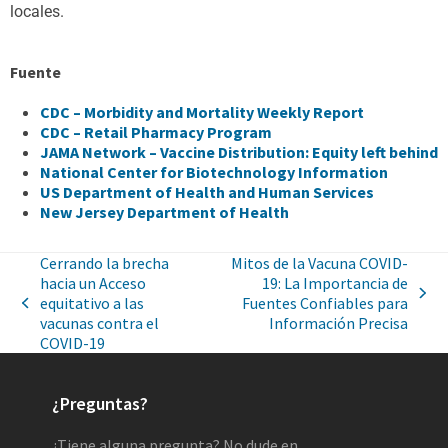
locales.
Fuente
CDC – Morbidity and Mortality Weekly Report
CDC – Retail Pharmacy Program
JAMA Network – Vaccine Distribution: Equity left behind
National Center for Biotechnology Information
US Department of Health and Human Services
New Jersey Department of Health
Cerrando la brecha
Mitos de la Vacuna COVID-
hacia un Acceso
19: La Importancia de
equitativo a las
Fuentes Confiables para
vacunas contra el
Información Precisa
COVID-19
¿Preguntas?
¿Tiene alguna pregunta? No dude en