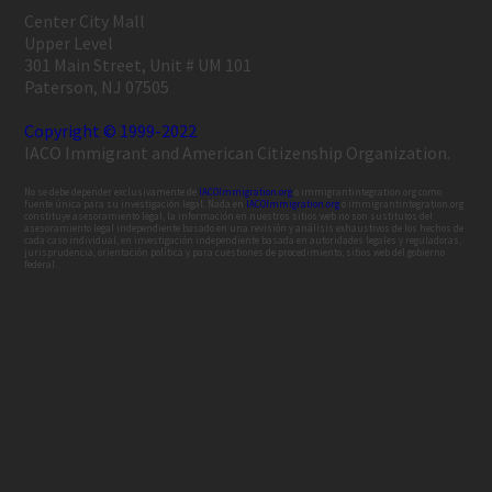
Center City Mall
Upper Level
301 Main Street, Unit # UM 101
Paterson, NJ 07505
Copyright © 1999-2022
IACO Immigrant and American Citizenship Organization.
No se debe depender exclusivamente de
IACOImmigration.org
o immigrantintegration.org como
fuente única para su investigación legal. Nada en
IACOImmigration.org
o immigrantintegration.org
constituye asesoramiento legal, la información en nuestros sitios web no son sustitutos del
asesoramiento legal independiente basado en una revisión y análisis exhaustivos de los hechos de
cada caso individual, en investigación independiente basada en autoridades legales y reguladoras,
jurisprudencia, orientación política y para cuestiones de procedimiento, sitios web del gobierno
federal.