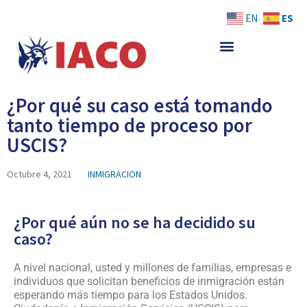
Skip
ES
EN
to
content
¿Por qué su caso está tomando
tanto tiempo de proceso por
USCIS?
Octubre 4, 2021
INMIGRACION
¿Por qué aún no se ha decidido su
caso?
A nivel nacional, usted y millones de familias, empresas e
individuos que solicitan beneficios de inmigración están
esperando más tiempo para los Estados Unidos.