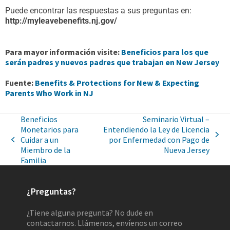
Puede encontrar las respuestas a sus preguntas en:
http://myleavebenefits.nj.gov/
Para mayor información visite:
Beneficios para los que
serán padres y nuevos padres que trabajan en New Jersey
Fuente:
Benefits & Protections for New & Expecting
Parents Who Work in NJ
Beneficios
Seminario Virtual –
Monetarios para
Entendiendo la Ley de Licencia
Cuidar a un
por Enfermedad con Pago de
Miembro de la
Nueva Jersey
Familia
¿Preguntas?
¿Tiene alguna pregunta? No dude en
contactarnos. Llámenos, envíenos un correo