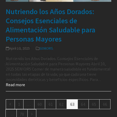
Nutriendo los Años Dorados:
Consejos Esenciales de
Alimentación Saludable para
Personas Mayores
April 10, 2025
SENIORS
Nutriendo los Años Dorados: Consejos Esenciales de
Alimentación Saludable para Personas Mayores Abril 10,
2025 SENIORS Comer de manera saludable es fundamental
en todas las etapas de la vida, ya que cada una tiene
necesidades dietéticas y beneficios específicos. Para…
Read more
1
…
60
61
62
63
64
65
66
…
78