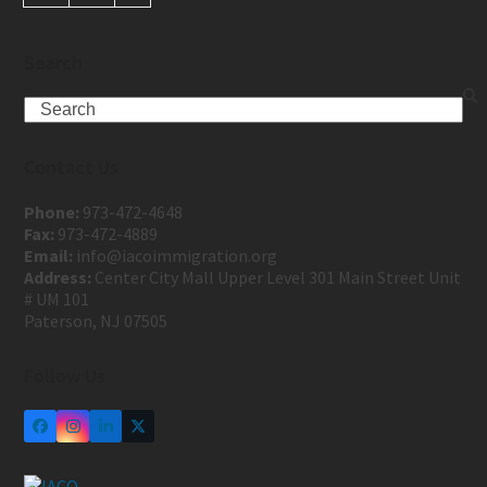
Search
Contact Us
Phone:
973-472-4648
Fax:
973-472-4889
Email:
info@iacoimmigration.org
Address:
Center City Mall Upper Level 301 Main Street Unit
# UM 101
Paterson, NJ 07505
Follow Us