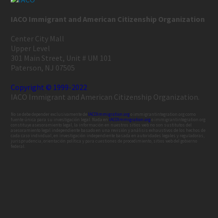
IACO Immigrant and American Citizenship Organization
Center City Mall
Upper Level
301 Main Street, Unit # UM 101
Paterson, NJ 07505
Copyright © 1999-2022
IACO Immigrant and American Citizenship Organization.
No se debe depender exclusivamente de
IACOImmigration.org
o immigrantintegration.org como
fuente única para su investigación legal. Nada en
IACOImmigration.org
o immigrantintegration.org
constituye asesoramiento legal, la información en nuestros sitios web no son sustitutos del
asesoramiento legal independiente basado en una revisión y análisis exhaustivos de los hechos de
cada caso individual, en investigación independiente basada en autoridades legales y reguladoras,
jurisprudencia, orientación política y para cuestiones de procedimiento, sitios web del gobierno
federal.