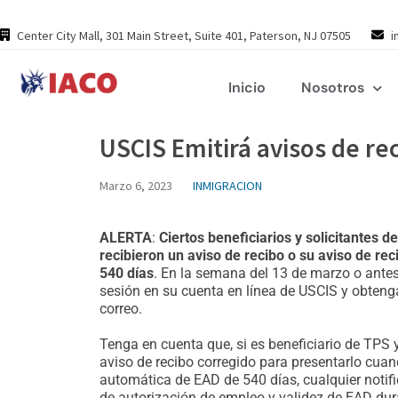
Skip
to
Center City Mall, 301 Main Street, Suite 401, Paterson, NJ 07505
i
content
Inicio
Nosotros
USCIS Emitirá avisos de re
Marzo 6, 2023
INMIGRACION
ALERTA
:
Ciertos beneficiarios y solicitantes 
recibieron un aviso de recibo o su aviso de r
540 días
. En la semana del 13 de marzo o antes,
sesión en su cuenta en línea de USCIS y obteng
correo.
Tenga en cuenta que, si es beneficiario de TPS 
aviso de recibo corregido para presentarlo cuand
automática de EAD de 540 días, cualquier notif
de autorización de empleo y validez de EAD dur