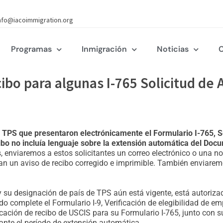
nfo@iacoimmigration.org
Programas
Inmigración
Noticias
C
cibo para algunas I-765 Solicitud de
de TPS que presentaron electrónicamente el Formulario I-765, S
ecibo no incluía lenguaje sobre la extensión automática del D
 enviaremos a estos solicitantes un correo electrónico o una not
an un aviso de recibo corregido e imprimible. También enviarem
y su designación de país de TPS aún está vigente, está autoriza
o complete el Formulario I-9, Verificación de elegibilidad de emp
icación de recibo de USCIS para su Formulario I-765, junto con 
ante el período de extensión automática.