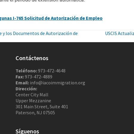
gunas I-765 Solicitud de Autorización de Empleo
e y los Documentos de Autorización de
USCIS Actualiz
Contáctenos
Teléfono:
973-472-4648
Fax:
973-472-4889
Email:
info@iacoimmigration.org
Dirección:
Center City Mall
Upper Mezzanine
301 Main Street, Suite 401
Paterson, NJ 07505
Síguenos