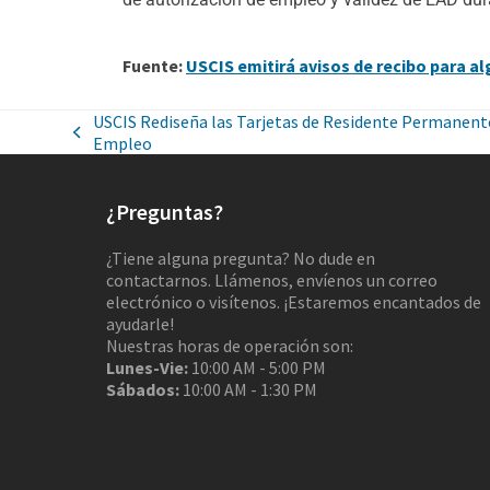
Fuente:
USCIS emitirá avisos de recibo para al
USCIS Rediseña las Tarjetas de Residente Permanent
Empleo
¿Preguntas?
¿Tiene alguna pregunta? No dude en
contactarnos. Llámenos, envíenos un correo
electrónico o visítenos. ¡Estaremos encantados de
ayudarle!
Nuestras horas de operación son:
Lunes-Vie:
10:00 AM - 5:00 PM
Sábados:
10:00 AM - 1:30 PM