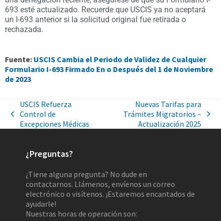
693 esté actualizado. Recuerde que USCIS ya no aceptará
un I-693 anterior si la solicitud original fue retirada o
rechazada.
Fuente:
USCIS Cambia el Periodo de Validez de Cualquier
Formulario I-693 Firmado En o Después del 1 de Noviembre
de 2023
USCIS Refuerza
Nuevas Tarifas para
Control de
Trámites Migratorios –
Excepciones Médicas
Actualización 2025
¿Preguntas?
¿Tiene alguna pregunta? No dude en
contactarnos. Llámenos, envíenos un correo
electrónico o visítenos. ¡Estaremos encantados de
ayudarle!
Nuestras horas de operación son: