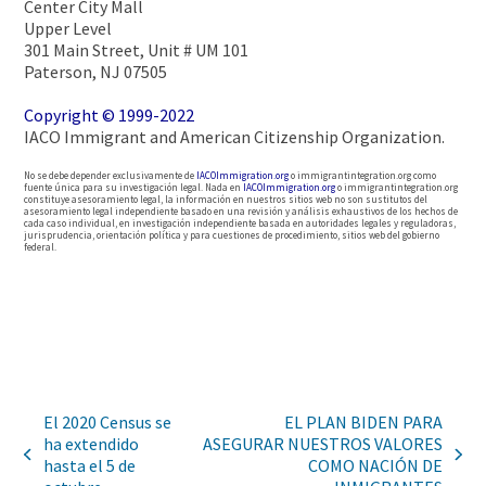
Center City Mall
Upper Level
301 Main Street, Unit # UM 101
Paterson, NJ 07505
Copyright © 1999-2022
IACO Immigrant and American Citizenship Organization.
No se debe depender exclusivamente de
IACOImmigration.org
o immigrantintegration.org como
fuente única para su investigación legal. Nada en
IACOImmigration.org
o immigrantintegration.org
constituye asesoramiento legal, la información en nuestros sitios web no son sustitutos del
asesoramiento legal independiente basado en una revisión y análisis exhaustivos de los hechos de
cada caso individual, en investigación independiente basada en autoridades legales y reguladoras,
jurisprudencia, orientación política y para cuestiones de procedimiento, sitios web del gobierno
federal.
El 2020 Census se
EL PLAN BIDEN PARA
ha extendido
ASEGURAR NUESTROS VALORES
hasta el 5 de
COMO NACIÓN DE