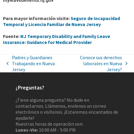
myleavebenefits.nj.gov
Para mayor información visite:
Seguro de Incapacidad
Temporal y Licencia Familiar de Nueva Jersey
Fuente:
NJ Temporary Disability and Family Leave
Insurance: Guidance for Medical Provider
Padres y Guardianes
Conoce sus derechos
Trabajando en Nueva
laborales en Nueva
Jersey
Jersey?
¿Preguntas?
¿Tiene alguna pregunta? No dude en
contactarnos. Llámenos, envíenos un correo
electrónico o visítenos. ¡Estaremos encantados de
ayudarle!
Nuestras horas de operación son:
Lunes-Vie:
10:00 AM - 5:00 PM