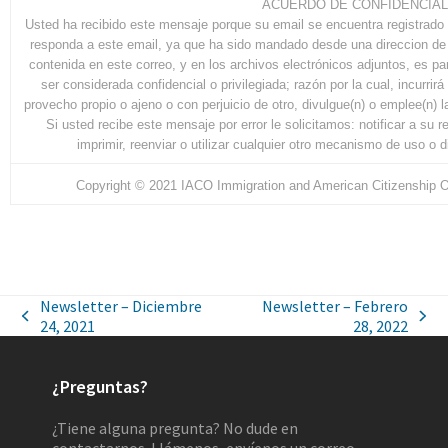
ACUERDO DE CONFIDENCIAL
Usted ha recibido este mensaje porque su email se encuentra registrado 
responda a este email, ya que ha sido mandado desde una direccion de
contenida en este correo, y en los archivos electrónicos adjuntos, es p
ser considerada confidencial o privilegiada; razón por la cual, incurrir
provecho propio o ajeno o con perjuicio de otro, divulgue(n) o emplee(n)
Si usted recibe este mensaje por error le solicitamos: notificar a su r
imprimir, reenviar o utilizar cualquier otro mecanismo de uso o d
Copyright © 2021 IACO Immigration and American Citizenship Or
Newsletter – Diciembre
Newsletter – Febrero
24, 2021
28, 2022
¿Preguntas?
¿Tiene alguna pregunta? No dude en