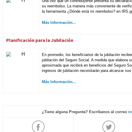
Una vez que un contribuyente presenta su declaració
su reembolso. La manera más conveniente de verific
la herramienta ¿Dónde está mi reembolso? en IRS.g
Más Información...
Planificación para la Jubilación
En promedio, los beneficiarios de la jubilación recib
jubilación del Seguro Social. A medida que elabora su
aproximada que recibirá en beneficios del Seguro So
ingresos de jubilación necesitarán para alcanzar sus
Más Información...
¿Tiene alguna Pregunta? Escribanos al correo
i