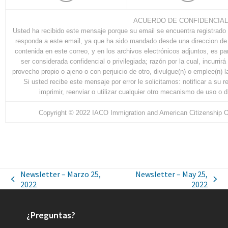
ACUERDO DE CONFIDENCIAL
Usted ha recibido este mensaje porque su email se encuentra registrado 
responda a este email, ya que ha sido mandado desde una direccion de
contenida en este correo, y en los archivos electrónicos adjuntos, es p
ser considerada confidencial o privilegiada; razón por la cual, incurrir
provecho propio o ajeno o con perjuicio de otro, divulgue(n) o emplee(n)
Si usted recibe este mensaje por error le solicitamos: notificar a su r
imprimir, reenviar o utilizar cualquier otro mecanismo de uso o d
Copyright © 2022 IACO Immigration and American Citizenship Or
Newsletter – Marzo 25,
Newsletter – May 25,
2022
2022
¿Preguntas?