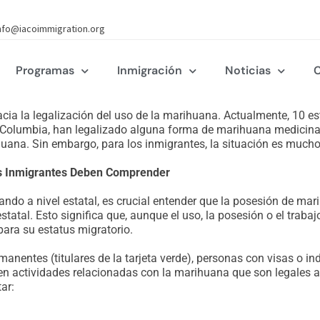
nfo@iacoimmigration.org
Programas
Inmigración
Noticias
C
acia la legalización del uso de la marihuana. Actualmente, 10 
de Columbia, han legalizado alguna forma de marihuana medicin
ihuana. Sin embargo, para los inmigrantes, la situación es muc
 los Inmigrantes Deben Comprender
o a nivel estatal, es crucial entender que la posesión de marih
statal. Esto significa que, aunque el uso, la posesión o el traba
ara su estatus migratorio.
manentes (titulares de la tarjeta verde), personas con visas o
 en actividades relacionadas con la marihuana que son legales a n
ar: