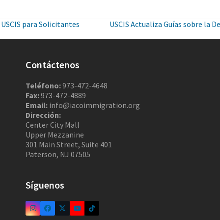
 USCIS para Solicitantes
USCIS Actualiza Guías sobre la D
Contáctenos
Teléfono:
973-472-4648
Fax:
973-472-4889
Email:
info@iacoimmigration.org
Dirección:
Center City Mall
Upper Mezzanine
301 Main Street, Suite 401
Paterson, NJ 07505
Síguenos