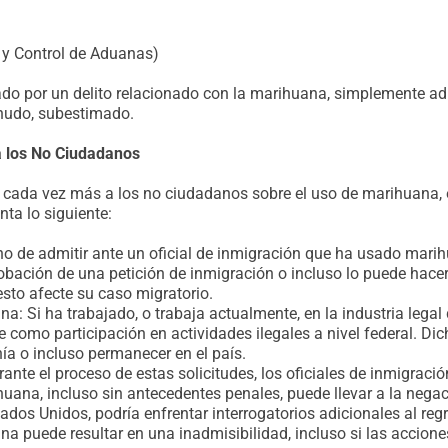
 y Control de Aduanas)
ado por un delito relacionado con la marihuana, simplemente ad
enudo, subestimado.
 los No Ciudadanos
o cada vez más a los no ciudadanos sobre el uso de marihuana,
nta lo siguiente:
ho de admitir ante un oficial de inmigración que ha usado marih
robación de una petición de inmigración o incluso lo puede hace
sto afecte su caso migratorio.
ana: Si ha trabajado, o trabaja actualmente, en la industria lega
se como participación en actividades ilegales a nivel federal. D
nía o incluso permanecer en el país.
ante el proceso de estas solicitudes, los oficiales de inmigraci
uana, incluso sin antecedentes penales, puede llevar a la negaci
Estados Unidos, podría enfrentar interrogatorios adicionales al re
a puede resultar en una inadmisibilidad, incluso si las acciones