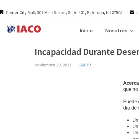
Skip
to
Center City Mall, 301 Main Street, Suite 401, Paterson, NJ 07505
i
content
Inicio
Nosotros
Incapacidad Durante Des
Noviembre 10, 2023
LABOR
Acerca
que no 
Puede s
día de 
Un
Un
Un
mé