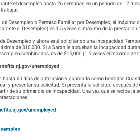
durante el desempleo hasta 26 semanas en un periodo de 12 mese
trabajar.
tud de Desempleo o Permiso Familiar por Desempleo, el máximo q
rante el Desempleo) es 1.5 veces el máximo de la prestación de 
 de Desempleo y ahora está solicitando una Incapacidad Tempora
máxima de $10,000. Si a Sarah le aprueban la Incapacidad duran
esempleo combinados, es de $15,000 (1.5 veces el máximo de la
benefits.nj.gov/unemployed
 con hasta 60 días de antelación y guardarlo como borrador. Cua
icar y presentar su solicitud. Si presenta la solicitud después 
artir de su primer día de incapacidad. Una vez que se reciba la s
prestaciones.
efits.nj.gov/unemployed
Desempleo