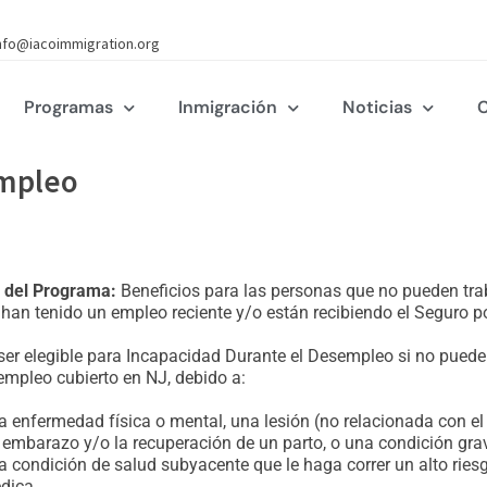
nfo@iacoimmigration.org
Programas
Inmigración
Noticias
C
empleo
 del Programa:
Beneficios para las personas que no pueden tra
han tenido un empleo reciente y/o están recibiendo el Seguro 
er elegible para Incapacidad Durante el Desempleo si no puede
empleo cubierto en NJ, debido a:
a enfermedad física o mental, una lesión (no relacionada con el
 embarazo y/o la recuperación de un parto, o una condición gra
a condición de salud subyacente que le haga correr un alto rie
dica.