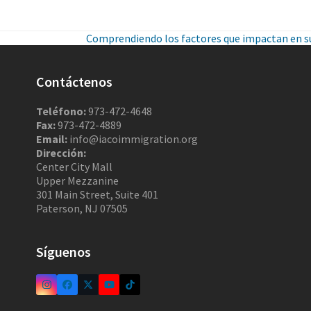
Comprendiendo los factores que impactan en s
Contáctenos
Teléfono:
973-472-4648
Fax:
973-472-4889
Email:
info@iacoimmigration.org
Dirección:
Center City Mall
Upper Mezzanine
301 Main Street, Suite 401
Paterson, NJ 07505
Síguenos