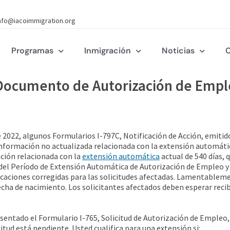
nfo@iacoimmigration.org
Programas
Inmigración
Noticias
C
Documento de Autorización de Empl
de 2022, algunos Formularios I-797C, Notificación de Acción, emitido
información no actualizada relacionada con la extensión automática
ación relacionada con la
extensión automática
actual de 540 días, 
el Período de Extensión Automática de Autorización de Empleo y
caciones corregidas para las solicitudes afectadas. Lamentablemen
a fecha de nacimiento. Los solicitantes afectados deben esperar reci
sentado el Formulario I-765, Solicitud de Autorización de Empleo,
tud está pendiente. Usted cualifica para una extensión si: