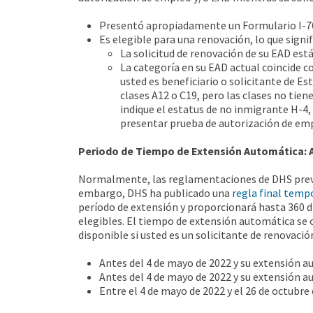
Presentó apropiadamente un Formulario I-765
Es elegible para una renovación, lo que signif
La solicitud de renovación de su EAD está
La categoría en su EAD actual coincide co
usted es beneficiario o solicitante de Es
clases A12 o C19, pero las clases no tien
indique el estatus de no inmigrante H-4, 
presentar prueba de autorización de em
Periodo de Tiempo de Extensión Automática: 
Normalmente, las reglamentaciones de DHS prevén 
embargo, DHS ha publicado una
regla final temp
período de extensión y proporcionará hasta 360 dí
elegibles. El tiempo de extensión automática se 
disponible si usted es un solicitante de renovació
Antes del 4 de mayo de 2022 y su extensión a
Antes del 4 de mayo de 2022 y su extensión a
Entre el 4 de mayo de 2022 y el 26 de octubre 