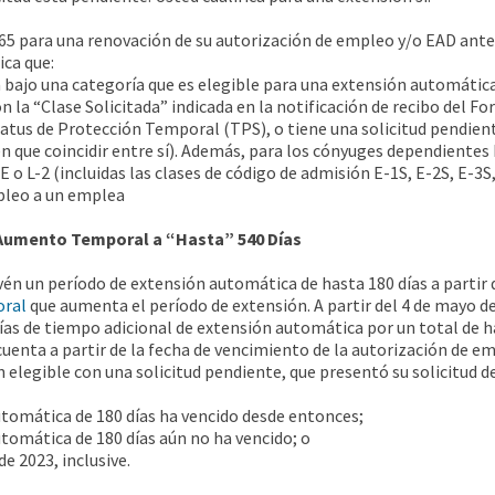
 para una renovación de su autorización de empleo y/o EAD antes
ica que:
 bajo una categoría que es elegible para una extensión automática (
n la “Clase Solicitada” indicada en la notificación de recibo del Fo
tatus de Protección Temporal (TPS), o tiene una solicitud pendiente
en que coincidir entre sí). Además, para los cónyuges dependientes 
E o L-2 (incluidas las clases de código de admisión E-1S, E-2S, E-3
pleo a un emplea
Aumento Temporal a “Hasta” 540 Días
un período de extensión automática de hasta 180 días a partir de
oral
que aumenta el período de extensión. A partir del 4 de mayo d
as de tiempo adicional de extensión automática por un total de ha
cuenta a partir de la fecha de vencimiento de la autorización de
n elegible con una solicitud pendiente, que presentó su solicitud d
utomática de 180 días ha vencido desde entonces;
utomática de 180 días aún no ha vencido; o
de 2023, inclusive.