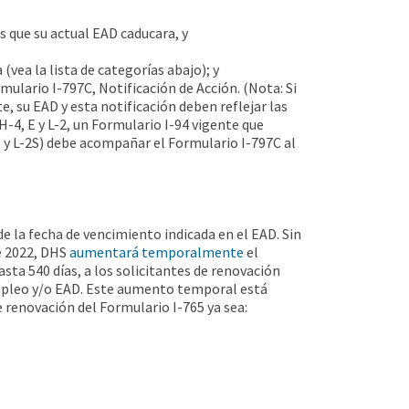
 que su actual EAD caducara, y
vea la lista de categorías abajo); y
rmulario I-797C, Notificación de Acción. (Nota: Si
, su EAD y esta notificación deben reflejar las
H-4, E y L-2, un Formulario I-94 vigente que
S, y L-2S) debe acompañar el Formulario I-797C al
 la fecha de vencimiento indicada en el EAD. Sin
e 2022, DHS
aumentará temporalmente
el
sta 540 días, a los solicitantes de renovación
 empleo y/o EAD. Este aumento temporal está
e renovación del Formulario I-765 ya sea: