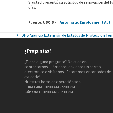
Si usted presentó su solicitud de renovación del 
días.
Fuente: USCIS – “
Automatic Employment Auth
DHS Anuncia Extensión de Estatus de Protección Te
¿Preguntas?
¿Tiene alguna pregunta? No dude en
contactarnos. Llámenos, envíenos un correo
electrónico o visítenos. ¡Estaremos encantados de
ayudarle!
Nuestras horas de operación son:
Lunes-Vie:
10:00 AM - 5:00 PM
Sábados:
10:00 AM - 1:30 PM