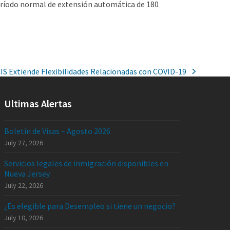
 período normal de extensión automática de 180
IS Extiende Flexibilidades Relacionadas con COVID-19
Ultimas Alertas
Boletín de Visas – Agosto 2026
July 27, 2026
Servicios legales de inmigración disponibles en
Nueva Jersey
July 22, 2026
¿Es elegible para Desempleo si tiene un negocio?
July 10, 2026