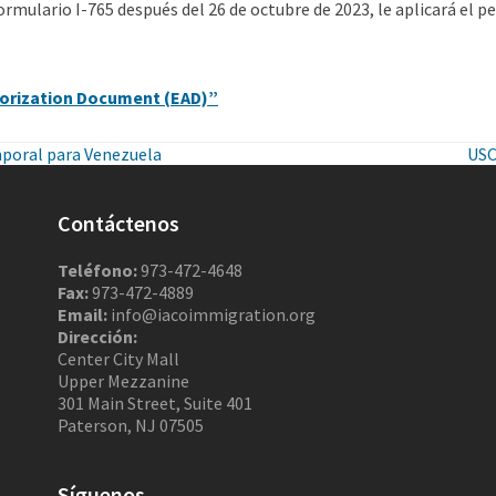
Formulario I-765 después del 26 de octubre de 2023, le aplicará el
orization Document (EAD)”
mporal para Venezuela
USC
Contáctenos
Teléfono:
973-472-4648
Fax:
973-472-4889
Email:
info@iacoimmigration.org
Dirección:
Center City Mall
Upper Mezzanine
301 Main Street, Suite 401
Paterson, NJ 07505
Síguenos