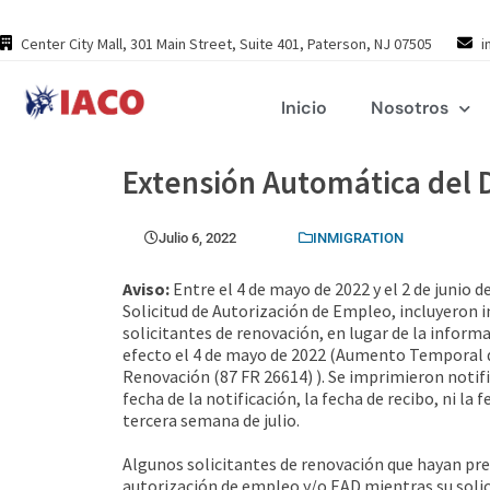
Skip
to
Center City Mall, 301 Main Street, Suite 401, Paterson, NJ 07505
i
content
Inicio
Nosotros
Extensión Automática del 
Julio 6, 2022
INMIGRATION
Aviso:
Entre el 4 de mayo de 2022 y el 2 de junio 
Solicitud de Autorización de Empleo, incluyeron 
solicitantes de renovación, en lugar de la inform
efecto el 4 de mayo de 2022 (Aumento Temporal d
Renovación (87 FR 26614) ). Se imprimieron notifi
fecha de la notificación, la fecha de recibo, ni l
tercera semana de julio.
Algunos solicitantes de renovación que hayan pre
autorización de empleo y/o EAD mientras su solici