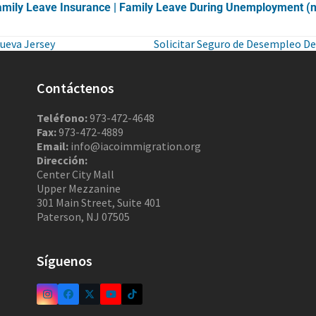
Family Leave Insurance | Family Leave During Unemployment (n
ueva Jersey
Solicitar Seguro de Desempleo De
Contáctenos
Teléfono:
973-472-4648
Fax:
973-472-4889
Email:
info@iacoimmigration.org
Dirección:
Center City Mall
Upper Mezzanine
301 Main Street, Suite 401
Paterson, NJ 07505
Síguenos