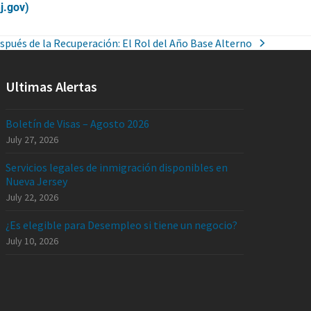
j.gov)
spués de la Recuperación: El Rol del Año Base Alterno
Ultimas Alertas
Boletín de Visas – Agosto 2026
July 27, 2026
Servicios legales de inmigración disponibles en
Nueva Jersey
July 22, 2026
¿Es elegible para Desempleo si tiene un negocio?
July 10, 2026