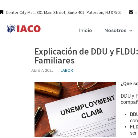
Skip
to
Center City Mall, 301 Main Street, Suite 401, Paterson, NJ 07505
i
content
Inicio
Nosotros
Explicación de DDU y FLDU
Familiares
Abril 7, 2025
LABOR
¿Qué s
DDU y F
compañí
DD
con
FL
ser