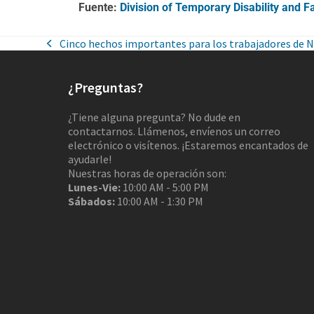
Fuente:
Division of Temporary Disability and 
Cinco hechos importantes para los trabajadores de N
¿Preguntas?
¿Tiene alguna pregunta? No dude en
contactarnos. Llámenos, envíenos un correo
electrónico o visítenos. ¡Estaremos encantados de
ayudarle!
Nuestras horas de operación son:
Lunes-Vie:
10:00 AM - 5:00 PM
Sábados:
10:00 AM - 1:30 PM