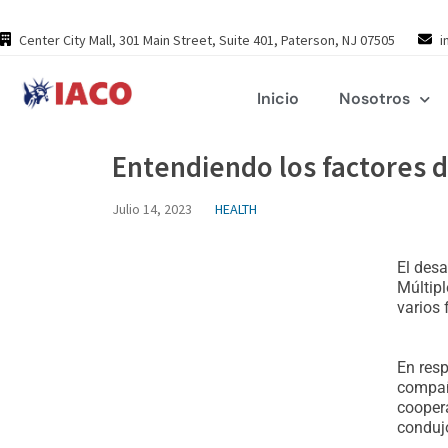
Skip
to
Center City Mall, 301 Main Street, Suite 401, Paterson, NJ 07505
i
content
Inicio
Nosotros
Entendiendo los factores d
Julio 14, 2023
HEALTH
El des
Múltipl
varios 
En resp
compañí
coopera
condujo