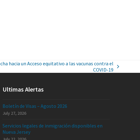
cha hacia un Acceso equitativo a las vacunas contra el
COVID-19
Ultimas Alertas
Boletín de Visas – Agosto 2026
July 27, 2026
Servicios legales de inmigración disponibles en
Nueva Jersey
July 22, 2026