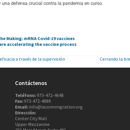
y una defensa crucial contra la pandemia en curso.
 the Making: mRNA Covid-19 vaccines
 are accelerating the vaccine process
ficacia a través de la supervisión
Cerrando la bre
Contáctenos
Teléfono:
973-472-4648
Fax:
973-472-4889
Email:
info@iacoimmigration.org
Dirección:
Center City Mall
Upper Mezzanine