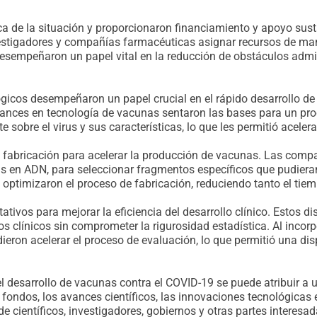
ca de la situación y proporcionaron financiamiento y apoyo sust
vestigadores y compañías farmacéuticas asignar recursos de mane
esempeñaron un papel vital en la reducción de obstáculos admini
lógicos desempeñaron un papel crucial en el rápido desarrollo d
avances en tecnología de vacunas sentaron las bases para un pr
e sobre el virus y sus características, lo que les permitió aceler
fabricación para acelerar la producción de vacunas. Las comp
s en ADN, para seleccionar fragmentos específicos que pudiera
optimizaron el proceso de fabricación, reduciendo tanto el tie
ivos para mejorar la eficiencia del desarrollo clínico. Estos di
s clínicos sin comprometer la rigurosidad estadística. Al incor
dieron acelerar el proceso de evaluación, lo que permitió una d
el desarrollo de vacunas contra el COVID-19 se puede atribuir a
e fondos, los avances científicos, las innovaciones tecnológicas
de científicos, investigadores, gobiernos y otras partes inter