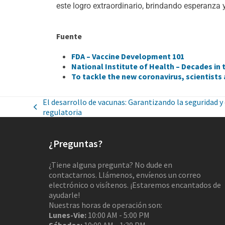
este logro extraordinario, brindando esperanza 
Fuente
FDA – Vaccine Development 101
National Institute of Health – Decades in
To tackle the new coronavirus, scientists
El desarrollo de vacunas: Garantizando la seguridad y e
regulatoria
¿Preguntas?
¿Tiene alguna pregunta? No dude en
contactarnos. Llámenos, envíenos un correo
electrónico o visítenos. ¡Estaremos encantados de
ayudarle!
Nuestras horas de operación son:
Lunes-Vie:
10:00 AM - 5:00 PM