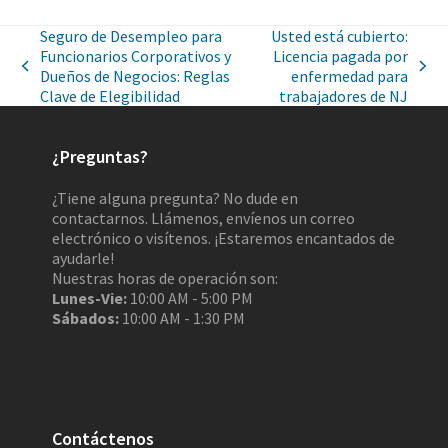
Seguro de Desempleo para
Usted está cubierto:
Funcionarios Corporativos y
Licencia pagada por
Dueños de Negocios: Reglas
enfermedad para
Clave de Elegibilidad
trabajadores de NJ
¿Preguntas?
¿Tiene alguna pregunta? No dude en
contactarnos. Llámenos, envíenos un correo
electrónico o visítenos. ¡Estaremos encantados de
ayudarle!
Nuestras horas de operación son:
Lunes-Vie:
10:00 AM - 5:00 PM
Sábados:
10:00 AM - 1:30 PM
Contáctenos