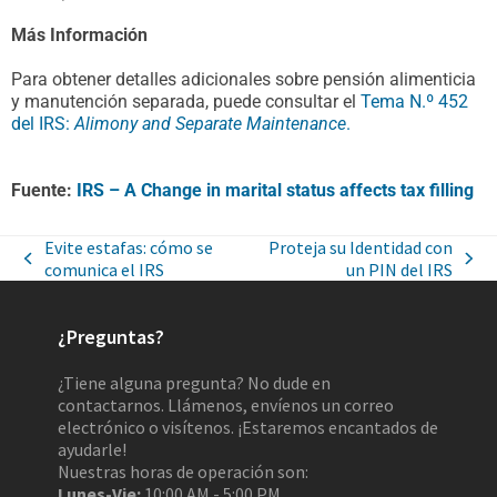
Más Información
Para obtener detalles adicionales sobre pensión alimenticia
y manutención separada, puede consultar el
Tema N.º 452
del IRS:
Alimony and Separate Maintenance
.
Fuente:
IRS – A Change in marital status affects tax filling
Evite estafas: cómo se
Proteja su Identidad con
comunica el IRS
un PIN del IRS
¿Preguntas?
¿Tiene alguna pregunta? No dude en
contactarnos. Llámenos, envíenos un correo
electrónico o visítenos. ¡Estaremos encantados de
ayudarle!
Nuestras horas de operación son:
Lunes-Vie:
10:00 AM - 5:00 PM