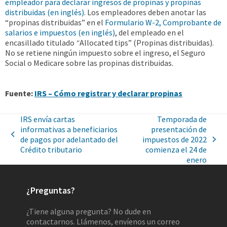
empleador para declarar ingresos de propinas y propinas
distribuidas (en inglés)
. Los empleadores deben anotar las
“propinas distribuidas” en el
Formulario W-2, Comprobante de
salarios e impuestos (en inglés)
, del empleado en el
encasillado titulado
“
Allocated tips
” (Propinas distribuidas).
No se retiene ningún impuesto sobre el ingreso, el Seguro
Social o Medicare sobre las propinas distribuidas.
Fuente:
IRS – Cómo registrar y declarar propinas
IRS envía cartas
Temporada de
informativas a beneficiarios
presentación de
de pagos por adelantado del
impuestos de 2022
Crédito tributario
comienza el 24 de
enero
¿Preguntas?
¿Tiene alguna pregunta? No dude en
contactarnos. Llámenos, envíenos un correo