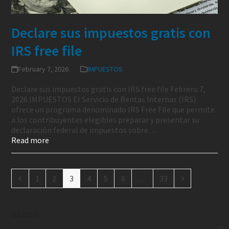
Declare sus impuestos gratis con
IRS free file
February 7, 2026
IMPUESTOS
Declare sus impuestos gratis con IRS free file Febrero 7,
2026 IMPUESTOS El Servicio de Rentas Internas (IRS)
ofrece un programa denominado IRS Free File que permite
a los contribuyentes elegibles preparar y presentar su
declaración federal de impuestos sobre…
Read more
1
2
3
4
5
6
…
33
Search