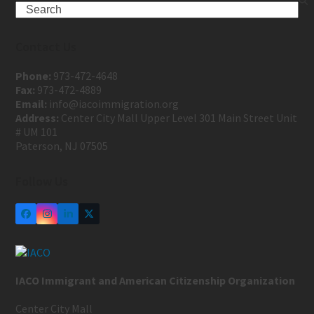
Contact Us
Phone:
973-472-4648
Fax:
973-472-4889
Email:
info@iacoimmigration.org
Address:
Center City Mall Upper Level 301 Main Street Unit
# UM 101
Paterson, NJ 07505
Follow Us
IACO Immigrant and American Citizenship Organization
Center City Mall