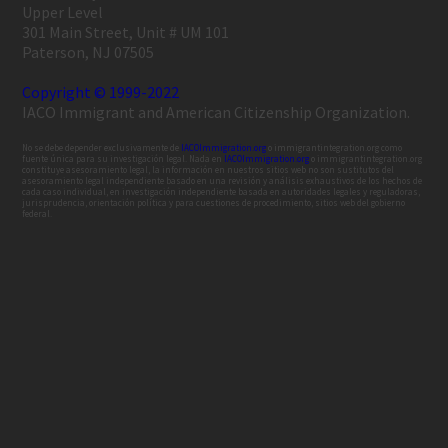
Upper Level
301 Main Street, Unit # UM 101
Paterson, NJ 07505
Copyright © 1999-2022
IACO Immigrant and American Citizenship Organization.
No se debe depender exclusivamente de
IACOImmigration.org
o immigrantintegration.org como
fuente única para su investigación legal. Nada en
IACOImmigration.org
o immigrantintegration.org
constituye asesoramiento legal, la información en nuestros sitios web no son sustitutos del
asesoramiento legal independiente basado en una revisión y análisis exhaustivos de los hechos de
cada caso individual, en investigación independiente basada en autoridades legales y reguladoras,
jurisprudencia, orientación política y para cuestiones de procedimiento, sitios web del gobierno
federal.