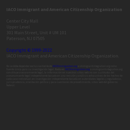
IACO Immigrant and American Citizenship Organization
Center City Mall
Upper Level
301 Main Street, Unit # UM 101
Paterson, NJ 07505
Copyright © 1999-2022
IACO Immigrant and American Citizenship Organization.
No se debe depender exclusivamente de
IACOImmigration.org
o immigrantintegration.org como
fuente única para su investigación legal. Nada en
IACOImmigration.org
o immigrantintegration.org
constituye asesoramiento legal, la información en nuestros sitios web no son sustitutos del
asesoramiento legal independiente basado en una revisión y análisis exhaustivos de los hechos de
cada caso individual, en investigación independiente basada en autoridades legales y reguladoras,
jurisprudencia, orientación política y para cuestiones de procedimiento, sitios web del gobierno
federal.