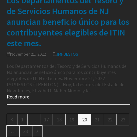
Los Departamentos del Tesoro y
de Servicios Humanos de NJ
anuncian beneficio único para los
contribuyentes elegibles de ITIN
este mes.
November 21, 2022
IMPUESTOS
Los Departamentos del Tesoro y de Servicios Humanos de
NJ anuncian beneficio único para los contribuyentes
elegibles de ITIN este mes. Noviembre 21, 2022
IMPUESTOS (TRENTON) – Hoy, la tesorera del Estado de
New Jersey, Elizabeth Maher Muoio, y la…
Read more
1
…
17
18
19
20
21
22
23
…
33