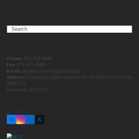
Search
Contact Us
Phone:
973-472-4648
Fax:
973-472-4889
Email:
info@iacoimmigration.org
Address:
Center City Mall Upper Level 301 Main Street Unit
# UM 101
Paterson, NJ 07505
Follow Us