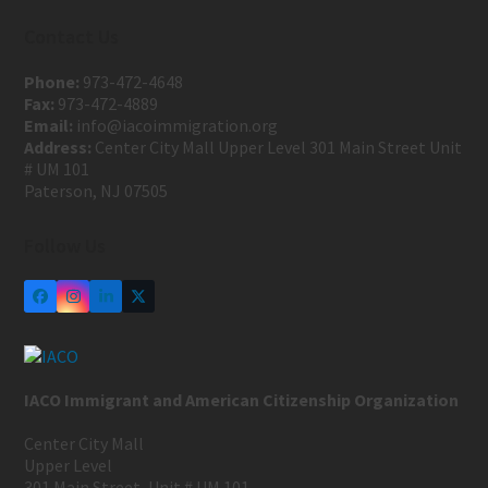
Contact Us
Phone:
973-472-4648
Fax:
973-472-4889
Email:
info@iacoimmigration.org
Address:
Center City Mall Upper Level 301 Main Street Unit
# UM 101
Paterson, NJ 07505
Follow Us
IACO Immigrant and American Citizenship Organization
Center City Mall
Upper Level
301 Main Street, Unit # UM 101