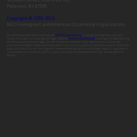
Paterson, NJ 07505
Copyright © 1999-2022
IACO Immigrant and American Citizenship Organization.
No se debe depender exclusivamente de
IACOImmigration.org
o immigrantintegration.org como
fuente única para su investigación legal. Nada en
IACOImmigration.org
o immigrantintegration.org
constituye asesoramiento legal, la información en nuestros sitios web no son sustitutos del
asesoramiento legal independiente basado en una revisión y análisis exhaustivos de los hechos de
cada caso individual, en investigación independiente basada en autoridades legales y reguladoras,
jurisprudencia, orientación política y para cuestiones de procedimiento, sitios web del gobierno
federal.