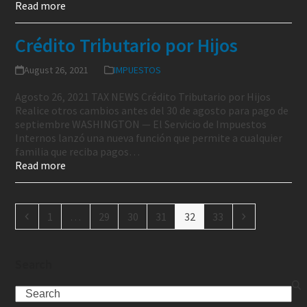
Read more
Crédito Tributario por Hijos
August 26, 2021
IMPUESTOS
Agosto 26, 2021 TAX NEWS Crédito Tributario por Hijos
Realice otros cambios antes del 30 de agosto para pago de
septiembre WASHINGTON — El Servicio de Impuestos
Internos lanzó una nueva función que permite a cualquier
familia que reciba pagos…
Read more
1
…
29
30
31
32
33
Search