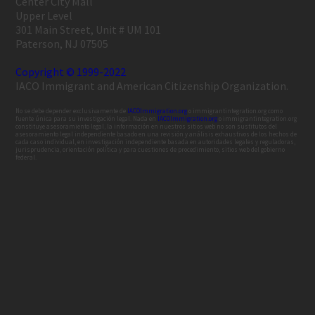
Center City Mall
Upper Level
301 Main Street, Unit # UM 101
Paterson, NJ 07505
Copyright © 1999-2022
IACO Immigrant and American Citizenship Organization.
No se debe depender exclusivamente de
IACOImmigration.org
o immigrantintegration.org como
fuente única para su investigación legal. Nada en
IACOImmigration.org
o immigrantintegration.org
constituye asesoramiento legal, la información en nuestros sitios web no son sustitutos del
asesoramiento legal independiente basado en una revisión y análisis exhaustivos de los hechos de
cada caso individual, en investigación independiente basada en autoridades legales y reguladoras,
jurisprudencia, orientación política y para cuestiones de procedimiento, sitios web del gobierno
federal.