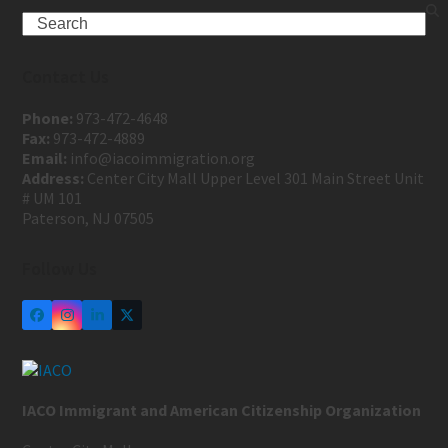
Contact Us
Phone:
973-472-4648
Fax:
973-472-4889
Email:
info@iacoimmigration.org
Address:
Center City Mall Upper Level 301 Main Street Unit
# UM 101
Paterson, NJ 07505
Follow Us
IACO Immigrant and American Citizenship Organization