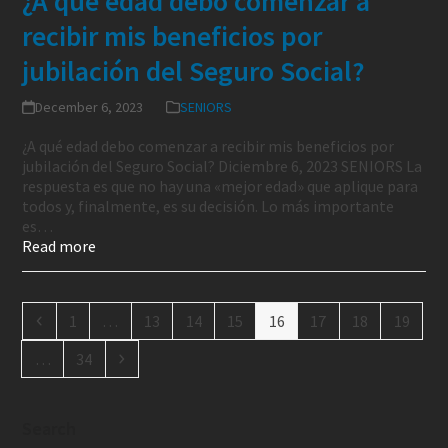
¿A qué edad debo comenzar a
recibir mis beneficios por
jubilación del Seguro Social?
December 6, 2023
SENIORS
¿A qué edad debo comenzar a recibir mis beneficios por
jubilación del Seguro Social? Diciembre 6, 2023 SENIORS La
respuesta es que no hay una «mejor edad» que aplique para
todos y, finalmente, es su decisión. Lo más importante
es…
Read more
1
…
13
14
15
16
17
18
19
…
34
Search