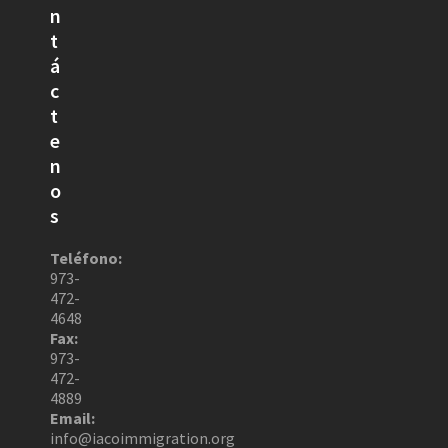
n
t
á
c
t
e
n
o
s
Teléfono:
973-
472-
4648
Fax:
973-
472-
4889
Email:
info@iacoimmigration.org