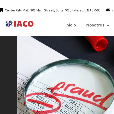
Skip
to
Center City Mall, 301 Main Street, Suite 401, Paterson, NJ 07505
i
content
Inicio
Nosotros