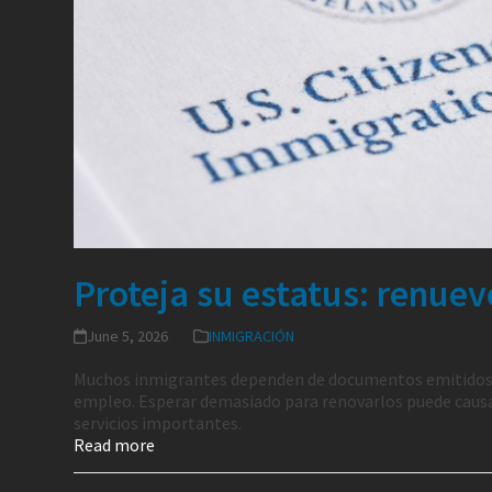
Proteja su estatus: renue
June 5, 2026
INMIGRACIÓN
Muchos inmigrantes dependen de documentos emitidos p
empleo. Esperar demasiado para renovarlos puede causar 
servicios importantes.
Read more