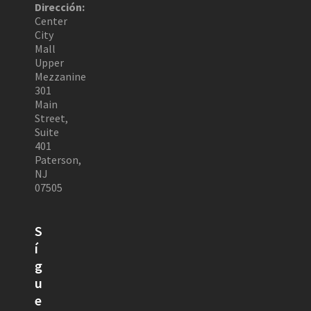
Dirección:
Center
City
Mall
Upper
Mezzanine
301
Main
Street,
Suite
401
Paterson,
NJ
07505
S
í
g
u
e