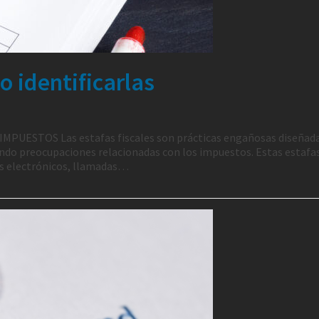
 identificarlas
6 IMPUESTOS Las estafas fiscales son prácticas engañosas diseñad
ndo preocupaciones relacionadas con los impuestos. Estas estafa
os electrónicos, llamadas…