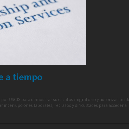
ve a tiempo
or USCIS para demostrar su estatus migratorio y autorización d
interrupciones laborales, retrasos y dificultades para acceder a