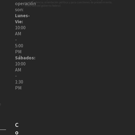
operación
jurisprudencia, orientación política y para cuestiones de procedimiento,
sitios web del gobierno federal.
son:
Lunes-
Vie:
10:00
AM
-
5:00
PM
Sábados:
10:00
AM
-
1:30
PM
e
C
o