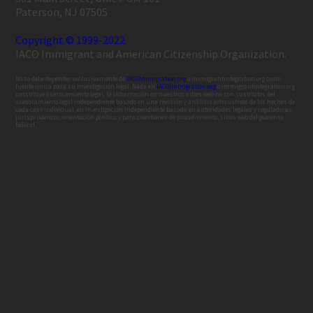
Paterson, NJ 07505
Copyright © 1999-2022
IACO Immigrant and American Citizenship Organization.
No se debe depender exclusivamente de
IACOImmigration.org
o immigrantintegration.org como
fuente única para su investigación legal. Nada en
IACOImmigration.org
o immigrantintegration.org
constituye asesoramiento legal, la información en nuestros sitios web no son sustitutos del
asesoramiento legal independiente basado en una revisión y análisis exhaustivos de los hechos de
cada caso individual, en investigación independiente basada en autoridades legales y reguladoras,
jurisprudencia, orientación política y para cuestiones de procedimiento, sitios web del gobierno
federal.