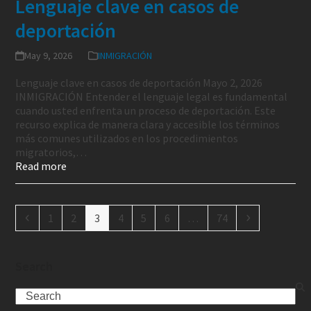
Lenguaje clave en casos de
deportación
May 9, 2026
INMIGRACIÓN
Lenguaje clave en casos de deportación Mayo 2, 2026
INMIGRACIÓN Entender el lenguaje legal es fundamental
cuando usted enfrenta un proceso de deportación. Este
recurso explica de manera clara y accesible los términos
más comunes utilizados en los procedimientos
migratorios,…
Read more
1
2
3
4
5
6
…
74
Search