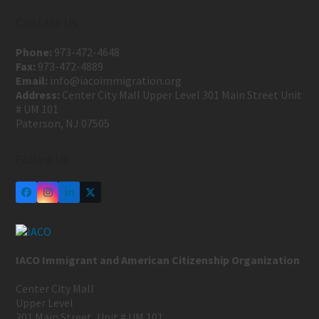
Contact Us
Phone:
973-472-4648
Fax:
973-472-4889
Email:
info@iacoimmigration.org
Address:
Center City Mall Upper Level 301 Main Street Unit
# UM 101
Paterson, NJ 07505
Follow Us
IACO Immigrant and American Citizenship Organization
Center City Mall
Upper Level
301 Main Street, Unit # UM 101