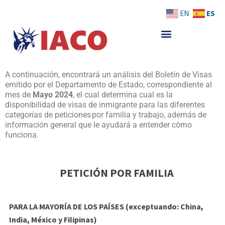
Skip
ES
EN
to
content
A
continuación,
encontrará un análisis del
Boletín de Visas
emitido por el Departamento de Estado,
correspondiente al
mes d
e
Mayo
2024
, el cual determina cual es la
disponibilidad de visas de
inmigrante para las diferentes
categorías de
peticiones por
familia y trabajo, además de
información
general que le ayudar
á
a entender cómo
funciona.
PETICIÓN POR FAMILIA
PARA LA MAYORÍA DE LOS PAÍSES (exceptuando: China,
India, México y Filipinas)