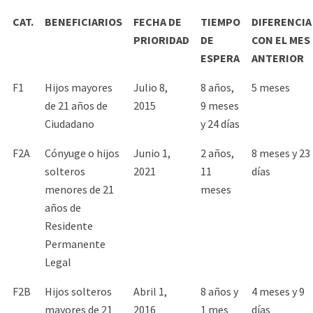
CAT.
BENEFICIARIOS
FECHA DE
TIEMPO
DIFERENCIA
PRIORIDAD
DE
CON EL MES
ESPERA
ANTERIOR
F1
Hijos mayores
Julio 8,
8 años,
5 meses
de 21 años de
2015
9 meses
Ciudadano
y 24 días
F2A
Cónyuge o hijos
Junio 1,
2 años,
8 meses y 23
solteros
2021
11
días
menores de 21
meses
años de
Residente
Permanente
Legal
F2B
Hijos solteros
Abril 1,
8 años y
4 meses y 9
mayores de 21
2016
1 mes
días