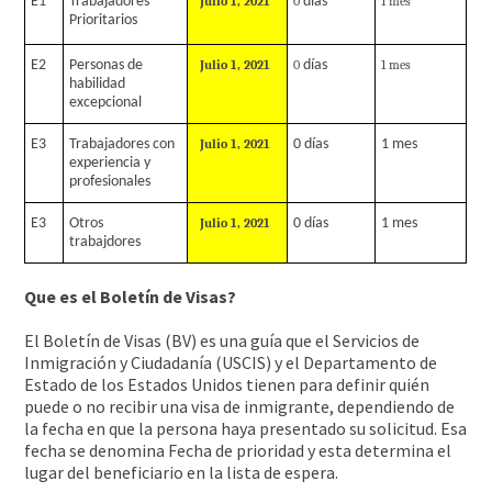
E1
Trabajadores
Julio 1, 2021
0
días
1 mes
Prioritarios
E2
Personas de
Julio 1, 2021
0
días
1 mes
habilidad
excepcional
E3
Trabajadores con
Julio
1, 2021
0 días
1 mes
experiencia y
profesionales
E3
Otros
Julio
1, 2021
0 días
1 mes
trabajdores
Que es el Boletín de Visas?
El Boletín de Visas (BV) es una guía que el Servicios de
Inmigración y Ciudadanía (USCIS) y el Departamento de
Estado de los Estados Unidos tienen para definir quién
puede o no recibir una visa de inmigrante, dependiendo de
la fecha en que la persona haya presentado su solicitud. Esa
fecha se denomina Fecha de prioridad y esta determina el
lugar del beneficiario en la lista de espera.