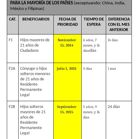
PARA LA MAYORÍA DE LOS PAÍSES
(exceptuando: China, India,
México y Filipinas)
CAT.
BENEFICIARIOS
FECHA DE
TIEMPO DE
DIFERENCIA
PRIORIDAD
ESPERA
CON EL MES
ANTERIOR
F1
Hijos mayores de
Noviembre
6 años, 7
14 días
21 años de
15, 2014
meses, y 16
Ciudadano
días
días
F2A
Cónyuge o hijos
Julio 1, 2021
0 días
1 mes
solteros menores
de 21 años de
Residente
Permanente
Legal
F2B
Hijos solteros
Septiembre
5 años, 9
24 días
mayores de 21
15, 2015
meses, y 16
años de
días
Residente
Permanente
Legal