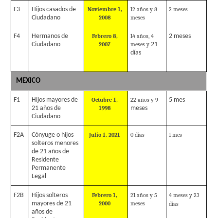
F3
Hijos casados de
Noviembre 1,
12 años y 8
2 meses
Ciudadano
2008
meses
F4
Hermanos de
Febrero 8,
14 años, 4
2 meses
Ciudadano
2007
meses y
21
días
MEXICO
F1
Hijos mayores de
Octubre 1
,
22 años y 9
5 mes
21 años de
1998
meses
Ciudadano
F2A
Cónyuge o hijos
Julio
1, 2021
0 días
1 mes
solteros menores
de 21 años de
Residente
Permanente
Legal
F2B
Hijos solteros
Febrero 1,
21 años y 5
4 meses y 23
mayores de 21
2000
meses
días
años de