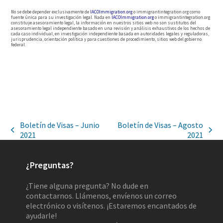
No se debe depender exclusivamente de
IACOImmigration.org
o immigrantintegration.org como
fuente única para su investigación legal. Nada en
IACOImmigration.org
o immigrantintegration.org
constituye asesoramiento legal, la información en nuestros sitios web no son sustitutos del
asesoramiento legal independiente basado en una revisión y análisis exhaustivos de los hechos de
cada caso individual, en investigación independiente basada en autoridades legales y reguladoras,
jurisprudencia, orientación política y para cuestiones de procedimiento, sitios web del gobierno
federal.
Boletín de Visas – Junio
Boletín de Visas – Agosto
2021
2021
¿Preguntas?
¿Tiene alguna pregunta? No dude en
contactarnos. Llámenos, envíenos un correo
electrónico o visítenos. ¡Estaremos encantados de
ayudarle!