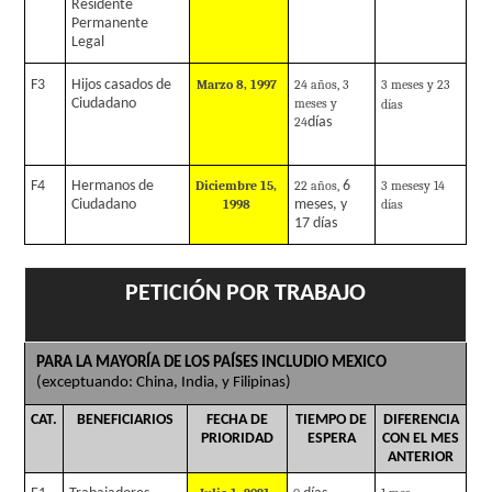
Residente
Permanente
Legal
F3
Hijos casados de
Marzo 8, 1997
24 años, 3
3 meses y 23
Ciudadano
meses y
días
24
días
F4
Hermanos de
Diciembre 15,
22 años,
6
3 mesesy 14
Ciudadano
1998
meses, y
días
17 días
PETICIÓN POR TRABAJO
PARA LA MAYORÍA DE LOS PAÍSES INCLUDIO MEXICO
(exceptuando: China, India, y Filipinas)
CAT.
BENEFICIARIOS
FECHA DE
TIEMPO DE
DIFERENCIA
PRIORIDAD
ESPERA
CON EL MES
ANTERIOR