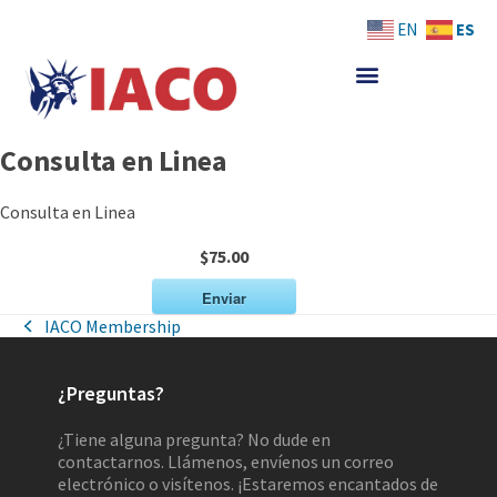
Skip
ES
EN
to
content
Consulta en Linea
Consulta en Linea
$75.00
Enviar
IACO Membership
¿Preguntas?
¿Tiene alguna pregunta? No dude en
contactarnos. Llámenos, envíenos un correo
electrónico o visítenos. ¡Estaremos encantados de