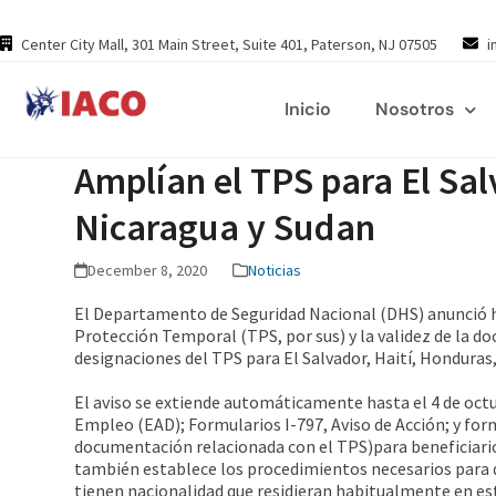
Skip
to
Center City Mall, 301 Main Street, Suite 401, Paterson, NJ 07505
i
content
Inicio
Nosotros
Amplían el TPS para El Sal
Nicaragua y Sudan
December 8, 2020
Noticias
El Departamento de Seguridad Nacional (DHS) anunció 
Protección Temporal (TPS, por sus) y la validez de la d
designaciones del TPS para El Salvador, Haití, Honduras
El aviso se extiende automáticamente hasta el 4 de octu
Empleo (EAD); Formularios I-797, Aviso de Acción; y for
documentación relacionada con el TPS)para beneficiarios
también establece los procedimientos necesarios para qu
tienen nacionalidad que residieran habitualmente en esto