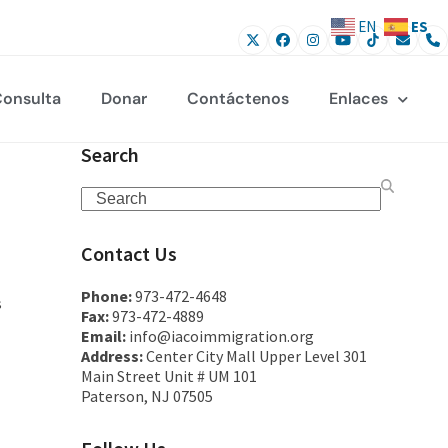
ES
EN
onsulta
Donar
Contáctenos
Enlaces
Search
Contact Us
Phone:
973-472-4648
s
Fax:
973-472-4889
Email:
info@iacoimmigration.org
Address:
Center City Mall Upper Level 301
Main Street Unit # UM 101
Paterson, NJ 07505