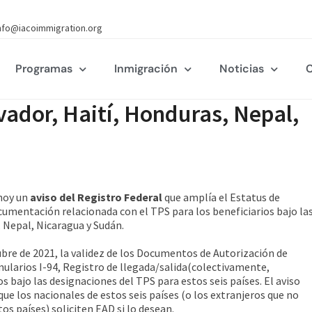
nfo@iacoimmigration.org
Programas
Inmigración
Noticias
C
vador, Haití, Honduras, Nepal,
hoy un
aviso del Registro Federal
que amplía el Estatus de
ocumentación relacionada con el TPS para los beneficiarios bajo la
, Nepal, Nicaragua y Sudán.
bre de 2021, la validez de los Documentos de Autorización de
mularios I-94, Registro de llegada/salida(colectivamente,
 bajo las designaciones del TPS para estos seis países. El aviso
e los nacionales de estos seis países (o los extranjeros que no
s países) soliciten EAD si lo desean.