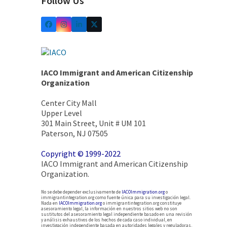
Follow Us
IACO Immigrant and American Citizenship
Organization
Center City Mall
Upper Level
301 Main Street, Unit # UM 101
Paterson, NJ 07505
Copyright © 1999-2022
IACO Immigrant and American Citizenship
Organization.
No se debe depender exclusivamente de
IACOImmigration.org
o
immigrantintegration.org como fuente única para su investigación legal.
Nada en
IACOImmigration.org
o immigrantintegration.org constituye
asesoramiento legal, la información en nuestros sitios web no son
sustitutos del asesoramiento legal independiente basado en una revisión
y análisis exhaustivos de los hechos de cada caso individual, en
investigación independiente basada en autoridades legales y reguladoras,