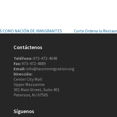
ES COMO NACIÓN DE INMIGRANTES
Corte Ordena la Restaura
Contáctenos
Teléfono:
973-472-4648
Fax:
973-472-4889
Email:
info@iacoimmigration.org
Dirección:
Center City Mall
Upper Mezzanine
301 Main Street, Suite 401
Paterson, NJ 07505
Síguenos