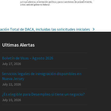
jurisprudencia, orientación política y para cuestiones de procedimiento,
sitios web del gobierno federal.
ción Total de DACA, incluidas las solicitudes iniciales
Ultimas Alertas
Boletín de Visas – Agosto 2026
July 27, 2026
Servicios legales de inmigración disponibles en
Nueva Jersey
July 22, 2026
¿Es elegible para Desempleo si tiene un negocio?
July 10, 2026