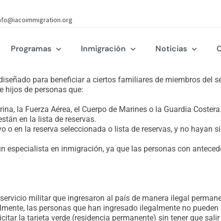
nfo@iacoimmigration.org
Programas
Inmigración
Noticias
C
 diseñado para beneficiar a ciertos familiares de miembros del se
 e hijos de personas que:
Marina, la Fuerza Aérea, el Cuerpo de Marines o la Guardia Costera
stán en la lista de reservas.
vo o en la reserva seleccionada o lista de reservas, y no hayan
n especialista en inmigración, ya que las personas con anteced
 servicio militar que ingresaron al país de manera ilegal perman
ralmente, las personas que han ingresado ilegalmente no pueden 
icitar la tarjeta verde (residencia permanente) sin tener que salir