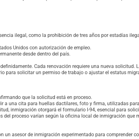
sencia ilegal, como la prohibición de tres años por estadías ile
stados Unidos con autorización de empleo.
permanente desde dentro del país.
ndefinidamente. Cada renovación requiere una nueva solicitud. Lo
o para solicitar un permiso de trabajo o ajustar el estatus migra
nfirmando que la solicitud está en proceso.
ir a una cita para huellas dactilares, foto y firma, utilizadas pa
itud, inmigración otorgará el formulario I-94, esencial para solici
s del proceso varían según la oficina local de inmigración que 
con un asesor de inmigración experimentado para comprender co