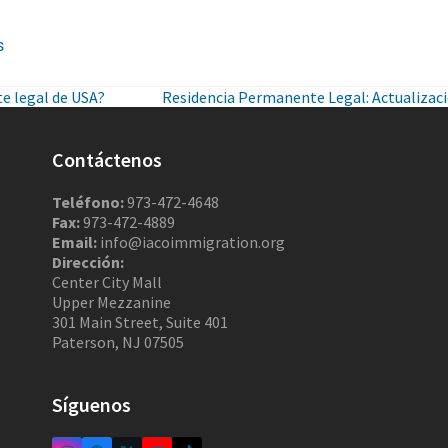
s
te legal de USA?
Residencia Permanente Legal: Actualizaci
Contáctenos
Teléfono:
973-472-4648
Fax:
973-472-4889
Email:
info@iacoimmigration.org
Dirección:
Center City Mall
Upper Mezzanine
301 Main Street, Suite 401
Paterson, NJ 07505
Síguenos