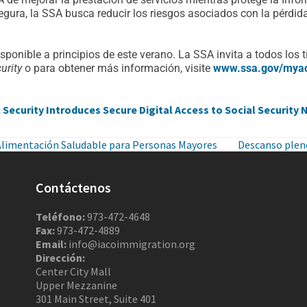
segura, la SSA busca reducir los riesgos asociados con la pérdida
sponible a principios de este verano. La SSA invita a todos los 
urity
o para obtener más información, visite
www.ssa.gov/mya
l Security Introduces Secure Digital Access to Social Security
 Alimentación Saludable para Personas Mayores
Descanso pleno
Contáctenos
Teléfono:
973-472-4648
Fax:
973-472-4889
Email:
info@iacoimmigration.org
Dirección:
Center City Mall
Upper Mezzanine
301 Main Street, Suite 401