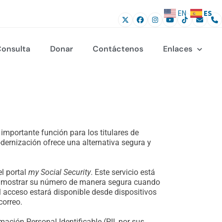
ES
EN
onsulta
Donar
Contáctenos
Enlaces
 importante función para los titulares de
dernización ofrece una alternativa segura y
l portal
my Social Security
. Este servicio está
les mostrar su número de manera segura cuando
l acceso estará disponible desde dispositivos
correo.
ación Personal Identificable (PII, por sus