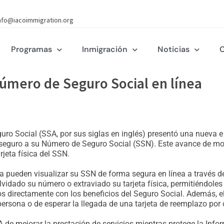
nfo@iacoimmigration.org
Programas
Inmigración
Noticias
C
número de Seguro Social en línea
guro Social (SSA, por sus siglas en inglés) presentó una nueva e
al seguro a su Número de Seguro Social (SSN). Este avance de mo
jeta física del SSN.
a pueden visualizar su SSN de forma segura en línea a través de
lvidado su número o extraviado su tarjeta física, permitiéndo
os directamente con los beneficios del Seguro Social. Además, e
persona o de esperar la llegada de una tarjeta de reemplazo por 
 de mejorar la prestación de servicios mientras protege la Inform