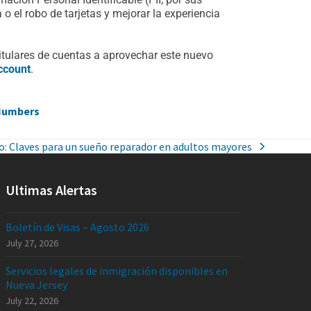
 o el robo de tarjetas y mejorar la experiencia
titulares de cuentas a aprovechar este nuevo
ccount
.
 Numbers
: Claves para un sueño reparador en adultos mayores
Ultimas Alertas
Boletín de Visas – Agosto 2026
July 27, 2026
Servicios legales de inmigración disponibles en
Nueva Jersey
July 22, 2026