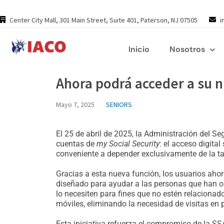
Skip
to
Center City Mall, 301 Main Street, Suite 401, Paterson, NJ 07505
i
content
Inicio
Nosotros
Ahora podrá acceder a su 
Mayo 7, 2025
SENIORS
El 25 de abril de 2025, la Administración del Se
cuentas de
my Social Security
: el acceso digit
conveniente a depender exclusivamente de la tar
Gracias a esta nueva función, los usuarios ahor
diseñado para ayudar a las personas que han o
lo necesiten para fines que no estén relacionad
móviles, eliminando la necesidad de visitas en 
Esta iniciativa refuerza el compromiso de la SSA